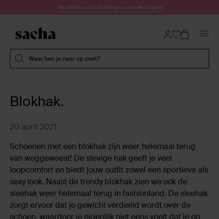
Doorgaan naar artikel
Nu 10% extra korting op ronde prijzen
Submit search
Waar ben je naar op zoek?
Blokhak.
20 april 2021
Schoenen met een blokhak zijn weer helemaal terug
van weggeweest! De stevige hak geeft je veel
loopcomfort en biedt jouw outfit zowel een sportieve als
sexy look. Naast de trendy blokhak zien we ook de
sleehak weer helemaal terug in fashionland. De sleehak
zorgt ervoor dat je gewicht verdeeld wordt over de
schoen, waardoor je eigenlijk niet eens voelt dat je op