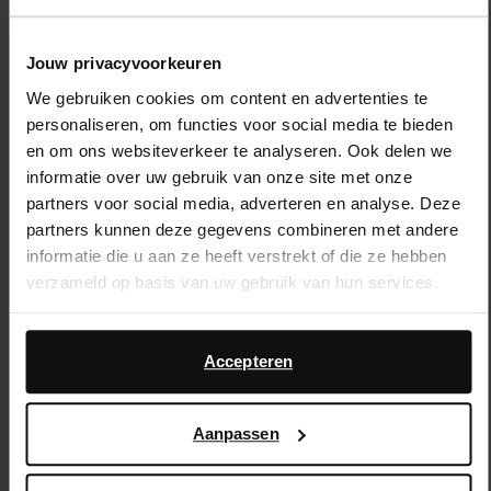
Jouw privacyvoorkeuren
Zwarte enkellaarsjes met hak
Cognac enkellaarsjes met hak
We gebruiken cookies om content en advertenties te
50.40
126.00
157.99
personaliseren, om functies voor social media te bieden
en om ons websiteverkeer te analyseren. Ook delen we
informatie over uw gebruik van onze site met onze
partners voor social media, adverteren en analyse. Deze
partners kunnen deze gegevens combineren met andere
informatie die u aan ze heeft verstrekt of die ze hebben
verzameld op basis van uw gebruik van hun services.
Daarnaast werken wij samen met Google voor
advertentie- en meetdoeleinden. Meer informatie over hoe
Accepteren
Google uw persoonsgegevens gebruikt, vindt u op
Google’s pagina over zakelijke veiligheid en privacy
.
Aanpassen
Andere haksoorten