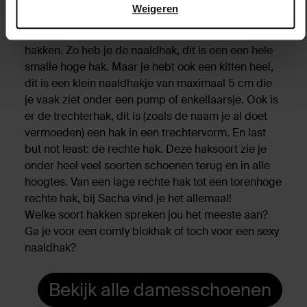
Weigeren
Naast comfortabele blokhakken en sleehakken,
vind je bij Sacha ook natuurlijk andere soorten
hakken. Zo heb je de naaldhak, dit is een een hele
smalle hoge hak. Maar je hebt ook een kitten heel,
dit is een klein naaldhakje van maximaal 5 cm die
je vaak ziet onder een pump of enkellaarsje. Ook is
er de trechterhak, dit is (zoals de naam je al doet
vermoeden) een hak in een trechtervorm. En last
but not least: de rechte hak. Deze haksoort zie je
onder heel veel soorten schoenen terug en in alle
hoogtes. Van een lage rechte hak tot een torenhoge
rechte hak, bij Sacha vind je het allemaal!
Welke soort hakken spreken jou het meeste aan?
Ga je voor een comfy blokhak of toch voor een sexy
naaldhak?
Bekijk alle damesschoenen