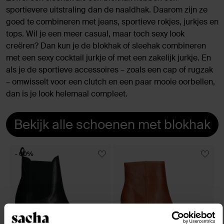
sportievere uitstraling dan de naaldhak. Daarom zijn ze
goed te combineren met jeans, sportieve rokjes, jurkjes en
tops. Wil je een meer casual, maar toch sexy look
creëren? Dan kun je de blokhak of sleehak combineren
met een sexy cocktail jurkje of met een zakelijk jurkje. En
als je de sportieve accessoires – zoals een cap of rugzak
– omwisselt voor een clutch en een paar mooie oorbellen,
dan is je look helemaal compleet.
Bekijk alle schoenen met blokhak
- 60%