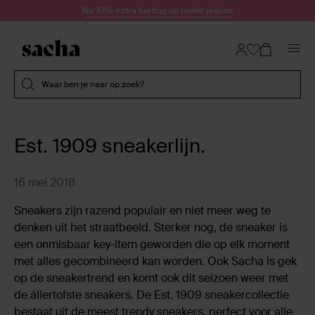
Doorgaan naar artikel
Nu 10% extra korting op ronde prijzen
Submit search
Waar ben je naar op zoek?
Est. 1909 sneakerlijn.
16 mei 2018
Sneakers zijn razend populair en niet meer weg te
denken uit het straatbeeld. Sterker nog, de sneaker is
een onmisbaar key-item geworden die op elk moment
met alles gecombineerd kan worden. Ook Sacha is gek
op de sneakertrend en komt ook dit seizoen weer met
de állertofste sneakers. De Est. 1909 sneakercollectie
bestaat uit de meest trendy sneakers, perfect voor alle