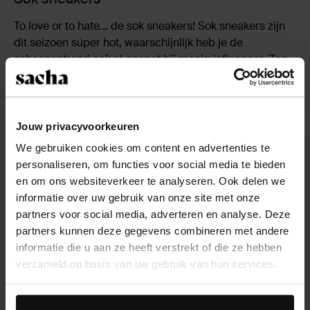
To love or to hate… de sok sneakers! Sok sneakers zijn
dit seizoen súper hot, waarschijnlijk heb je de
schoenentrend ook al gespot bij menig influencer. Zeg
nou zelf, jouw fashionhartje gaat toch ook heel wat
harder kloppen van deze stoere sneakers!?
Dad sneakers
Jouw privacyvoorkeuren
We gebruiken cookies om content en advertenties te
Dad sneakers zijn dé fashiontrend van 2018. Vooral
personaliseren, om functies voor social media te bieden
voor de échte daredevils zijn de
en om ons websiteverkeer te analyseren. Ook delen we
combinatiemogelijkheden eindeloos. Kies bijvoorbeeld
informatie over uw gebruik van onze site met onze
voor een latex broek, stoere sweater met opdruk en
partners voor social media, adverteren en analyse. Deze
draag in je sneakers een leuk sokje. Of combineer de
partners kunnen deze gegevens combineren met andere
dad sneakers met een flowy bloemenjurk met een stoer
informatie die u aan ze heeft verstrekt of die ze hebben
heuptasje. Vind je dit allemaal iets té? Kies dan voor
verzameld op basis van uw gebruik van hun services.
een basic mom jeans en draag er je favoriete trui of t-
shirt op.
Daarnaast werken wij samen met Google voor