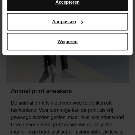
advertentie- en meetdoeleinden. Meer informatie over
Accepteren
hoe Google uw persoonsgegevens gebruikt, vindt u op
Google’s pagina over zakelijke veiligheid en privacy
.
Aanpassen
Weigeren
Animal print sneakers
De animal print is niet meer weg te denken uit
fashionland. Voor sommige kan de print als vrij
gewaagd worden gezien, maar niks is minder waar!
Combineer animal print schoenen op de juiste
manier en je bent juist súper fashionable. De key is: