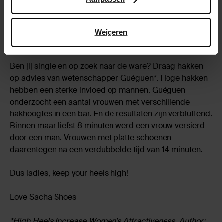
Je traint zelfs je kleinste spieren waardoor je al snel
strakkere en slankere billen krijgt.
Weigeren
Single
Ben jij single en op zoek naar de ware? Draag hakken
op advies van wetenschapper Guéguen*. Hoge hakken
hebben een sterke invloed op mannen. Guéguen
onderzocht een aantal vrouwen met verschillende
hakhoogtes in een bar. En de resultaten zijn verbluffend.
Binnen maar liefst 8 minuten werd een vrouw versierd
door een man. Vrouwen met platte schoenen
daarentegen na een verdubbelde tijd van 14 minuten.
Dus ladies, keep your heels high!
Love Sacha Shoes
*High Heels Increase Women’s Attractiveness, Author: