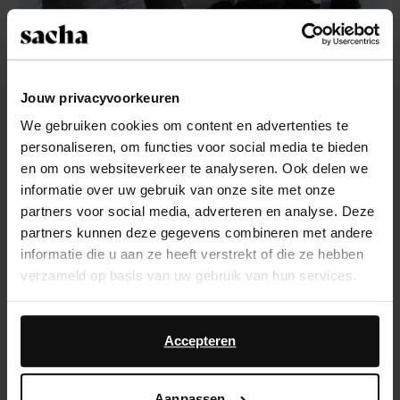
Jouw privacyvoorkeuren
We gebruiken cookies om content en advertenties te
personaliseren, om functies voor social media te bieden
en om ons websiteverkeer te analyseren. Ook delen we
informatie over uw gebruik van onze site met onze
partners voor social media, adverteren en analyse. Deze
Sexy op hakken
partners kunnen deze gegevens combineren met andere
Wat wil de hakhoogte verder zeggen? Een vrouw
informatie die u aan ze heeft verstrekt of die ze hebben
op hakken benadrukt dus vooral haar benen en
verzameld op basis van uw gebruik van hun services.
billen. Mannen vinden dit aantrekkelijk. Hoe hoger,
hoe beter! Dit alles blijkt uit een eerder onderzoek
Daarnaast werken wij samen met Google voor
gepubliceerd in Archives of Sexual Behavior*. Last
advertentie- en meetdoeleinden. Meer informatie over
Accepteren
but not least; volgens Victoria Beckham train je je
hoe Google uw persoonsgegevens gebruikt, vindt u op
buikspieren en heupen met een paar hoge hakken.
Google’s pagina over zakelijke veiligheid en privacy
.
Aanpassen