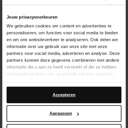
het heuptasje. Dit in combinatie met de classy
enkellaarsjes met hak met snakeskin patroon en
een mooie sjaal geven jou dé perfecte najaarslook.
Jouw privacyvoorkeuren
De collectie van Who is that Blonde is vrouwelijk,
We gebruiken cookies om content en advertenties te
krachtijg én stijlvol. Combineer de laarsjes met een
personaliseren, om functies voor social media te bieden
leuk jurkje of mooie skinny jeans. Draag een
en om ons websiteverkeer te analyseren. Ook delen we
trenchcoat erbij en draag het heuptasje over de
informatie over uw gebruik van onze site met onze
jas. Nu alleen de sjaal er nog bij en je kan fabulous
partners voor social media, adverteren en analyse. Deze
de kou trotseren!
partners kunnen deze gegevens combineren met andere
informatie die u aan ze heeft verstrekt of die ze hebben
“De items sluiten perfect aan op mijn stijl en
verzameld op basis van uw gebruik van hun services.
persoonlijkheid.”
Daarnaast werken wij samen met Google voor
Sacha x WhoisthatBlonde
advertentie- en meetdoeleinden. Meer informatie over
Accepteren
hoe Google uw persoonsgegevens gebruikt, vindt u op
Google’s pagina over zakelijke veiligheid en privacy
.
Aanpassen