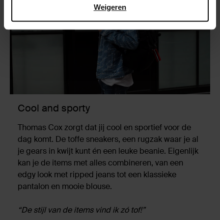
Weigeren
Cool and sporty
Thomas Cox zorgt dat jij cool en sportief voor de
dag komt. De toffe sneakers, een rugzak waar je al
je gears in kwijt kunt én een leuke beanie. Eigenlijk
kan je de items met alles combineren, van een
edgy look met ripped jeans tot een klassieke
pantalon en mooie blouse.
“De stijl van de items vind ik zó tof!”