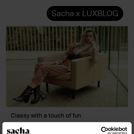
Sacha x LUXBLOG
Classy with a touch of fun
Dit najaar is er één trend die je vast niet is ontgaan: