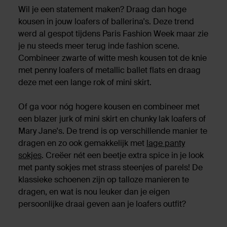
Wil je een statement maken? Draag dan hoge
kousen in jouw loafers of ballerina's. Deze trend
werd al gespot tijdens Paris Fashion Week maar zie
je nu steeds meer terug inde fashion scene.
Combineer zwarte of witte mesh kousen tot de knie
met penny loafers of metallic ballet flats en draag
deze met een lange rok of mini skirt.
Of ga voor nóg hogere kousen en combineer met
een blazer jurk of mini skirt en chunky lak loafers of
Mary Jane's. De trend is op verschillende manier te
dragen en zo ook gemakkelijk met
lage panty
sokjes
. Creëer nét een beetje extra spice in je look
met panty sokjes met strass steenjes of parels! De
klassieke schoenen zijn op talloze manieren te
dragen, en wat is nou leuker dan je eigen
persoonlijke draai geven aan je loafers outfit?