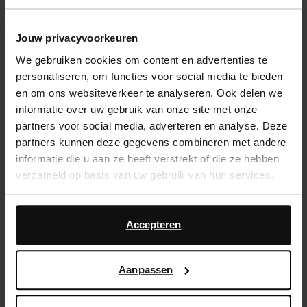
Jouw privacyvoorkeuren
We gebruiken cookies om content en advertenties te
personaliseren, om functies voor social media te bieden
en om ons websiteverkeer te analyseren. Ook delen we
informatie over uw gebruik van onze site met onze
partners voor social media, adverteren en analyse. Deze
partners kunnen deze gegevens combineren met andere
informatie die u aan ze heeft verstrekt of die ze hebben
verzameld op basis van uw gebruik van hun services.
Daarnaast werken wij samen met Google voor
Ballet flats
advertentie- en meetdoeleinden. Meer informatie over
Accepteren
hoe Google uw persoonsgegevens gebruikt, vindt u op
Ballet flats
zijn dé schoenentrend die we weer terugzien
Google’s pagina over zakelijke veiligheid en privacy
.
in 2024. De trend zagen we al voorbijkomen tijdens
Aanpassen
Copenhagen Fashion Week en staat onder andere
bekend als de
balletcore
trend. Verschillende modellen