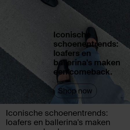
Iconische
schoenentrends:
loafers en
ballerina's maken
een comeback.
Shop now
Iconische schoenentrends:
loafers en ballerina's maken