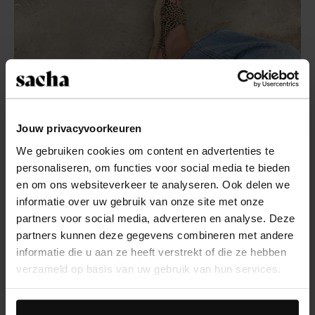
Jouw privacyvoorkeuren
We gebruiken cookies om content en advertenties te
personaliseren, om functies voor social media te bieden
en om ons websiteverkeer te analyseren. Ook delen we
informatie over uw gebruik van onze site met onze
partners voor social media, adverteren en analyse. Deze
partners kunnen deze gegevens combineren met andere
informatie die u aan ze heeft verstrekt of die ze hebben
Stoer of classy?
verzameld op basis van uw gebruik van hun services.
Niemand had ooit gedacht dat sandalen zouden
Daarnaast werken wij samen met Google voor
passen binnen het modebeeld van 2020, maar ze