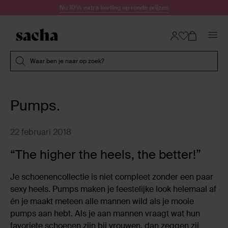
Doorgaan naar artikel
Nu 10% extra korting op ronde prijzen
Submit search
Waar ben je naar op zoek?
Pumps.
22 februari 2018
“The higher the heels, the better!”
Je schoenencollectie is niet compleet zonder een paar
sexy heels. Pumps maken je feestelijke look helemaal af
én je maakt meteen alle mannen wild als je mooie
pumps aan hebt. Als je aan mannen vraagt wat hun
favoriete schoenen zijn bij vrouwen, dan zeggen zij