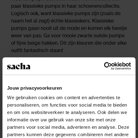
paar klassieke pumps in haar schoenencollectie.
Logisch ook, want klassieke pumps zijn (zoals de
naam het al zegt) échte klassiekers. Klassieke
pumps gaan nooit uit de mode en komen elk feestje
weer van pas. Ga voor mooie zwarte suède pumps
of fijne beige hakken. Dit zijn kleuren die onder elke
outfit fantastisch staan!
Peeptoe pumps
Peeptoe pumps zijn hakken met een open teen.
Doordat je een klein stukje van je teen ziet, zijn de
Jouw privacyvoorkeuren
schoenen iets gewaagder dan klassieke pumps.
We gebruiken cookies om content en advertenties te
personaliseren, om functies voor social media te bieden
Bekijk alle pumps
en om ons websiteverkeer te analyseren. Ook delen we
informatie over uw gebruik van onze site met onze
Trends 2018
partners voor social media, adverteren en analyse. Deze
partners kunnen deze gegevens combineren met andere