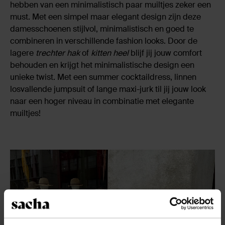
hebben van een minimalistisch paar muiltjes zeker een
must. Met een simpel maar elegant design zijn deze
damesschoenen stijlvol, minimalistisch en goed te
combineren in verschillende fashion looks. Door de
lagere
trechter hak
of
kitten heel
blijf jij jouw comfort
behouden en krijgt het minimalistische design een
unieke twist. Met een summer cocktaildress, linnen
losvallende jumpsuit of lange maxi-jurk til jij jouw look
naar een hoger niveau in combinatie met elegante
muiltjes!