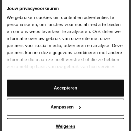
Jouw privacyvoorkeuren
We gebruiken cookies om content en advertenties te
personaliseren, om functies voor social media te bieden
en om ons websiteverkeer te analyseren. Ook delen we
informatie over uw gebruik van onze site met onze
partners voor social media, adverteren en analyse. Deze
partners kunnen deze gegevens combineren met andere
informatie die u aan ze heeft verstrekt of die ze hebben
verzameld op basis van uw gebruik van hun services.
Daarnaast werken wij samen met Google voor
advertentie- en meetdoeleinden. Meer informatie over
Accepteren
hoe Google uw persoonsgegevens gebruikt, vindt u op
Blauwe badstof sandalen met hak
Google’s pagina over zakelijke veiligheid en privacy
.
Aanpassen
Ready to make
a statement
? Met de muiltjes uit de
nieuwste zomercollectie van Sacha doe jij dit
Weigeren
namelijk op twee manieren: met een uniek