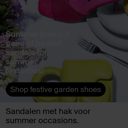
Summer Icons: 3
pairs of heeled
sandals for
summer
festivities!
Shop festive garden shoes
Sandalen met hak voor
summer occasions.