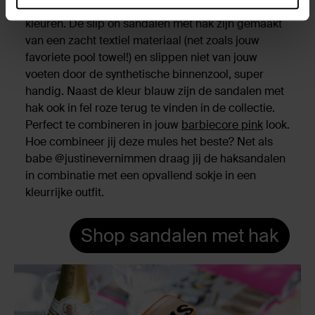
badstoffen materiaal én de opvallende zomerse
kleuren. De slip on sandalen met hak zijn gemaakt
van een zacht textiel materiaal (net zoals jouw
favoriete pool towel!) en slippen niet van jouw
voeten door de synthetische binnenzool, super
handig. Naast de kleur blauw zijn de sandalen met
hak ook in fel roze terug te vinden in de collectie.
Perfect te combineren in jouw
barbiecore pink
look.
Hoe combineer jij deze mules het beste? Net als
babe @justinevernimmen draag jij de haksandalen
in combinatie met een opvallend sokje in een
kleurrijke outfit.
Shop sandalen met hak