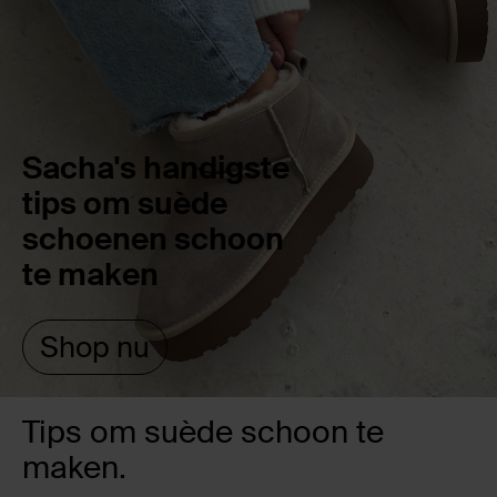
Sacha's handigste
tips om suède
schoenen schoon
te maken
Shop nu
Tips om suède schoon te
maken.