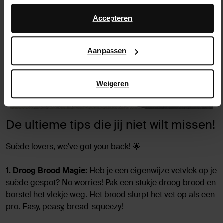
Daarnaast werken wij samen met Google voor
advertentie- en meetdoeleinden. Meer informatie over hoe
Accepteren
Google uw persoonsgegevens gebruikt, vindt u op
Google’s pagina over zakelijke veiligheid en privacy
.
Aanpassen
Weigeren
De ultieme tips die jij niet wilt missen!
Suède lovers, we've got your back! 🌟
1. Droog Brood Magie:
Heb je een eigenwijze vetvlek op je
suède gespot? No worries! Pak een stukje droog brood en
borstel het vlekje weg. Het brood slurpt het vet op als een
pro. Easy, peasy, bread-squeezy!