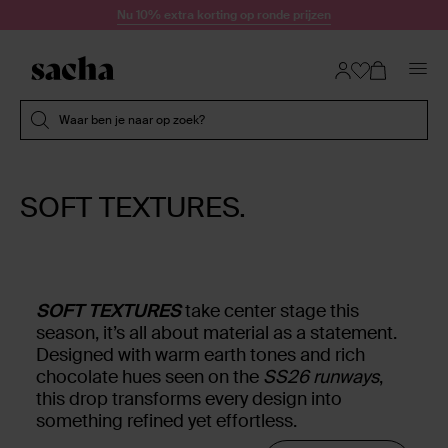
Doorgaan naar artikel
Nu 10% extra korting op ronde prijzen
Submit search
Waar ben je naar op zoek?
SOFT TEXTURES.
SOFT TEXTURES
take center stage this
season, it’s all about material as a statement.
Designed with warm earth tones and rich
chocolate hues seen on the
SS26 runways
,
this drop transforms every design into
something refined yet effortless.