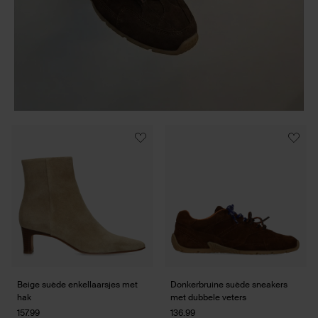
Item
1
of
16
Beige suède enkellaarsjes met
Donkerbruine suède sneakers
hak
met dubbele veters
157.99
136.99