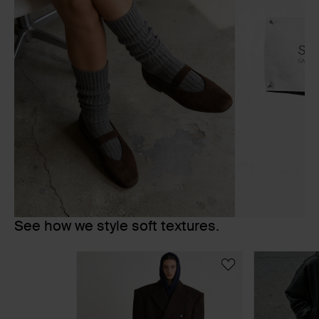
See how we style soft textures.
Item
1
of
6