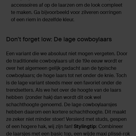
accessoires af op de laarzen om de look compleet
te maken. Ga bijvoorbeeld voor zilveren oorringen
of een riem in dezelfde kleur.
Don’t forget low: De lage cowboylaars
Een variant die we absoluut niet mogen vergeten. Door
de traditionele cowboylaars uit de 19e eeuw wordt er
over het algemeen gelijk gedacht aan de typische
cowboylaars; de hoge laars tot net onder de knie. Toch
is de lage variant steeds meer een favoriet onder de
trendsetters. Als we het over de hoogte van de laars
hebben (zonder hak) dan wordt dit ook wel
schachthoogte genoemd. De lage cowboylaarsjes
hebben daarom een kortere schachthoogte. Dit maakt
ze zeker niet minder stoer! Versierd met studs, gespen
of een hogere hak, wij zijn fan!
Stylingtip:
Combineer
de laarsjes met een basic top, een wijde maxi plissé-rok