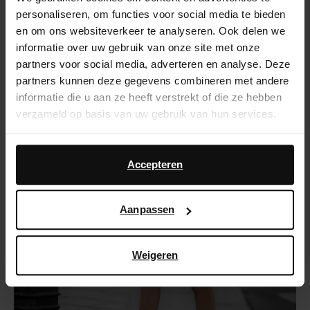
monochrome outfit. In deze outfit combineer je
personaliseren, om functies voor social media te bieden
verschillende nude en witte tinten voor een stijlvolle
en om ons websiteverkeer te analyseren. Ook delen we
look.
informatie over uw gebruik van onze site met onze
partners voor social media, adverteren en analyse. Deze
Kies bijvoorbeeld voor een nude pantalon in
partners kunnen deze gegevens combineren met andere
combinatie met een clean witte blouse. Maak de
informatie die u aan ze heeft verstrekt of die ze hebben
outfit af met een leuk tasje in dezelfde tinten. Is het
verzameld op basis van uw gebruik van hun services.
een koudere dag? Draag dan jouw favo nude sjaal
en muts bij deze outfit. Deze look staat
Daarnaast werken wij samen met Google voor
gegarandeerd iedereen goed!
advertentie- en meetdoeleinden. Meer informatie over
Accepteren
hoe Google uw persoonsgegevens gebruikt, vindt u op
Google’s pagina over zakelijke veiligheid en privacy
.
Aanpassen
Weigeren