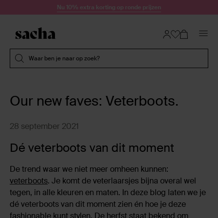
Doorgaan naar artikel
Nu 10% extra korting op ronde prijzen
Submit search
Waar ben je naar op zoek?
Our new faves: Veterboots.
28 september 2021
Dé veterboots van dit moment
De trend waar we niet meer omheen kunnen:
veterboots
. Je komt de veterlaarsjes bijna overal wel
tegen, in alle kleuren en maten. In deze blog laten we je
dé veterboots van dit moment zien én hoe je deze
fashionable kunt stylen. De herfst staat bekend om