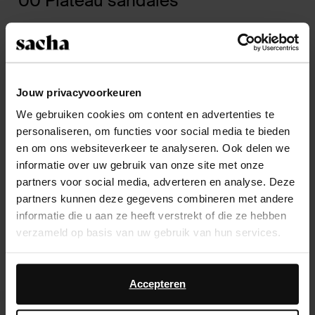
’00 Plateau sandales
Heeled sandals, onze favoriete summer shoes komende
zomer. Deze cheeky shoes hebben een sophasticated,
sexy & brutaal randje. In combinatie met een plateau
hak, trechter hak of blokhak krijgt het model een
Jouw privacyvoorkeuren
iconisch Y2K karakter. Kies voor de mintgroene plateau
We gebruiken cookies om content en advertenties te
muiltjes met trendy peeptoe en subtiel croco design.
personaliseren, om functies voor social media te bieden
Combineer de Y2K-peeptoe met een flared denim jeans
en om ons websiteverkeer te analyseren. Ook delen we
en omarm hiermee de statement ’00. Ook het gebruik
informatie over uw gebruik van onze site met onze
van verschillende kenmerkende materialen is typerend
partners voor social media, adverteren en analyse. Deze
voor Y2K. Satijn, velours of velvet zijn verschillende
partners kunnen deze gegevens combineren met andere
materialen die in dit tijdsperk opvallend veel aanwezig
informatie die u aan ze heeft verstrekt of die ze hebben
waren. Combineer de oranje satijnen heeled plateau
verzameld op basis van uw gebruik van hun services.
sandals met een denim korset & denim mini-skirt.
Daarnaast werken wij samen met Google voor
advertentie- en meetdoeleinden. Meer informatie over
Accepteren
hoe Google uw persoonsgegevens gebruikt, vindt u op