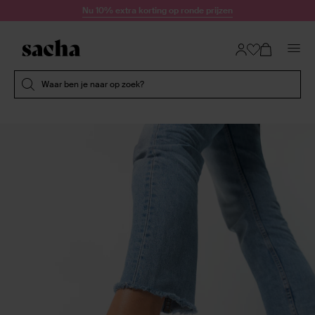
Doorgaan naar artikel
Nu 10% extra korting op ronde prijzen
Submit search
Waar ben je naar op zoek?