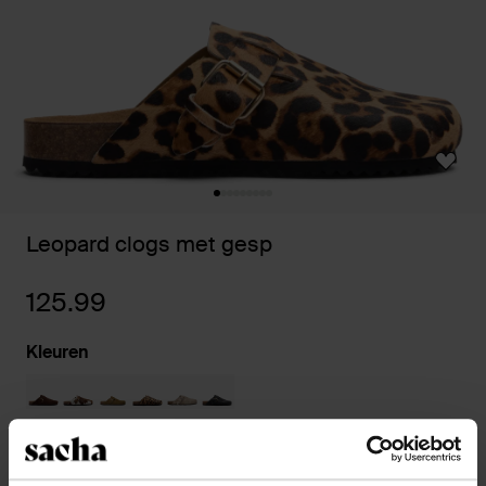
Leopard clogs met gesp
125.99
Kleuren
Kies jouw maat