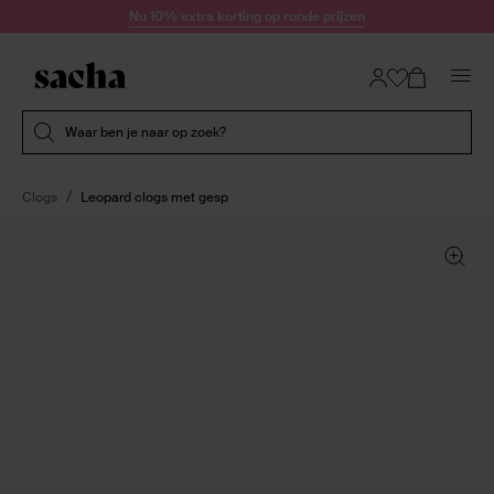
Doorgaan naar artikel
Nu 10% extra korting op ronde prijzen
Submit search
Waar ben je naar op zoek?
Clogs
Leopard clogs met gesp