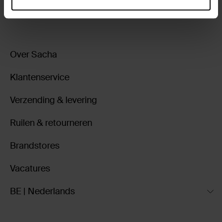
ga terug
Over Sacha
Klantenservice
Verzending & levering
Ruilen & retourneren
Brandstores
Vacatures
BE | Nederlands