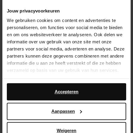
14 dagen bedenktijd
Jouw privacyvoorkeuren
Snelle levering
We gebruiken cookies om content en advertenties te
personaliseren, om functies voor social media te bieden
Achteraf betalen
en om ons websiteverkeer te analyseren. Ook delen we
informatie over uw gebruik van onze site met onze
Product omschrijving
partners voor social media, adverteren en analyse. Deze
partners kunnen deze gegevens combineren met andere
Clogs met leopard design van Sacha. De leopard
informatie die u aan ze heeft verstrekt of die ze hebben
muiltjes hebben een goudkleurige gesp en een
verzameld op basis van uw gebruik van hun services.
comfortabele instapzool. De instappers hebben een
zool dikte van 2 cm.
Daarnaast werken wij samen met Google voor
advertentie- en meetdoeleinden. Meer informatie over
Accepteren
hoe Google uw persoonsgegevens gebruikt, vindt u op
Product details
Google’s pagina over zakelijke veiligheid en privacy
.
Aanpassen
Bezorgen & retour
Weigeren