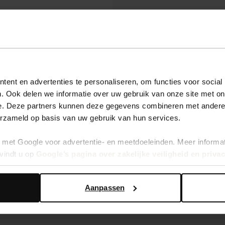
 hoogte van de laatste
bber wilt dat nou niet!?
sche modellen?
ent en advertenties te personaliseren, om functies voor social
. Ook delen we informatie over uw gebruik van onze site met on
hop collectie
e. Deze partners kunnen deze gegevens combineren met andere i
erzameld op basis van uw gebruik van hun services.
met Google voor advertentie- en meetdoeleinden. Meer informa
vindt u op
Google’s pagina over zakelijke veiligheid en priva
Aanpassen