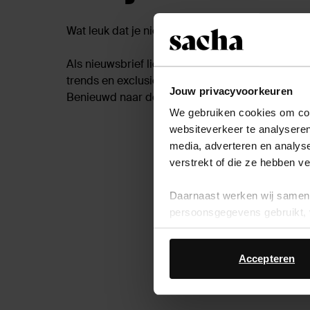
Wat leuk dat je nieuwsbrief lid wilt blijven!
Als nieuwsbrief lid ben je altijd als eerste op de
trends en exclusieve acties. Welke fashion liefhe
Jouw privacyvoorkeuren
Benieuwd naar de nieuwste collectie met iconi
We gebruiken cookies om cont
websiteverkeer te analyseren
S
media, adverteren en analys
verstrekt of die ze hebben v
Daarnaast werken wij samen 
persoonsgegevens gebruikt, 
Accepteren