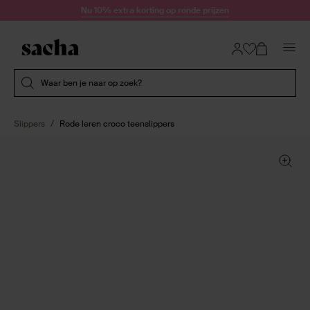
Doorgaan naar artikel
Nu 10% extra korting op ronde prijzen
Submit search
Waar ben je naar op zoek?
Slippers
Rode leren croco teenslippers