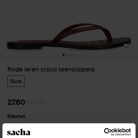
Rode leren croco teenslippers
New
27.60
68.98
Kleuren