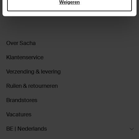
Weigeren
ga terug
Over Sacha
Klantenservice
Verzending & levering
Ruilen & retourneren
Brandstores
Vacatures
BE | Nederlands