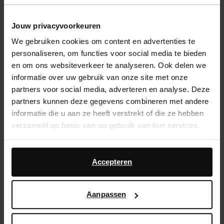
Kies jouw maat
Jouw privacyvoorkeuren
We gebruiken cookies om content en advertenties te
14 dagen bedenktijd
personaliseren, om functies voor social media te bieden
Snelle levering
en om ons websiteverkeer te analyseren. Ook delen we
informatie over uw gebruik van onze site met onze
Achteraf betalen
partners voor social media, adverteren en analyse. Deze
partners kunnen deze gegevens combineren met andere
Product omschrijving
informatie die u aan ze heeft verstrekt of die ze hebben
verzameld op basis van uw gebruik van hun services.
Rode leren slippers van Sacha met croco design. De
slippers hebben een lage hak van 1 cm en zijn volledig
Daarnaast werken wij samen met Google voor
gemaakt van leer.
advertentie- en meetdoeleinden. Meer informatie over
Accepteren
hoe Google uw persoonsgegevens gebruikt, vindt u op
Product details
Google’s pagina over zakelijke veiligheid en privacy
.
Aanpassen
Bezorgen & retour