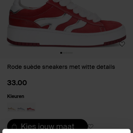
Rode suède sneakers met witte details
33.00
Kleuren
Kies jouw maat