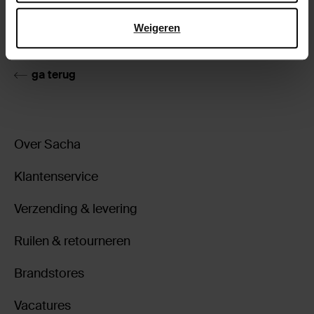
Bezorgen & retour
Weigeren
ga terug
Over Sacha
Klantenservice
Verzending & levering
Ruilen & retourneren
Brandstores
Vacatures