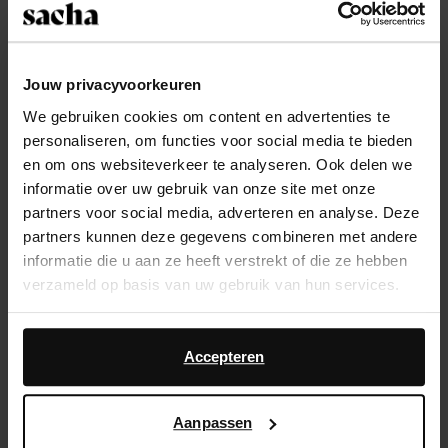
14 dagen bedenktijd
Snelle levering
Jouw privacyvoorkeuren
Achteraf betalen
We gebruiken cookies om content en advertenties te
personaliseren, om functies voor social media te bieden
Product omschrijving
en om ons websiteverkeer te analyseren. Ook delen we
informatie over uw gebruik van onze site met onze
Deze rode sneakers van Sacha hebben een rode
partners voor social media, adverteren en analyse. Deze
upper met witte en zilveren details. De sneakers
partners kunnen deze gegevens combineren met andere
hebben chunky dikke witte veters en een witte zool met
informatie die u aan ze heeft verstrekt of die ze hebben
een zooldikte van 4 cm. De buitenzijde van de
verzameld op basis van uw gebruik van hun services.
sneakers is gemaakt van suède en de binnenzijde van
leer. Good to know: de binnenzool is uitneembaar.
Daarnaast werken wij samen met Google voor
Verzorg de sneakers met de Collonil clean & care
advertentie- en meetdoeleinden. Meer informatie over
Accepteren
200ml.
hoe Google uw persoonsgegevens gebruikt, vindt u op
Google’s pagina over zakelijke veiligheid en privacy
.
Aanpassen
Product details