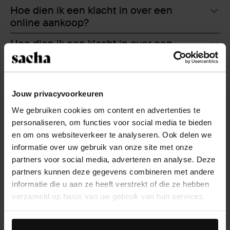
Hoe dien ik een klacht in over een
online aankoop?
Hoe dien ik een klacht in over een
winkelaankoop?
Hoe lang heb ik garantie op mijn
artikel?
Jouw privacyvoorkeuren
Hoe kan ik mezelf aanmelden voor de
We gebruiken cookies om content en advertenties te
nieuwsbrief?
personaliseren, om functies voor social media te bieden
en om ons websiteverkeer te analyseren. Ook delen we
Hoe kan ik mezelf afmelden voor de
informatie over uw gebruik van onze site met onze
nieuwsbrief?
partners voor social media, adverteren en analyse. Deze
partners kunnen deze gegevens combineren met andere
informatie die u aan ze heeft verstrekt of die ze hebben
verzameld op basis van uw gebruik van hun services.
Over Sacha
Daarnaast werken wij samen met Google voor