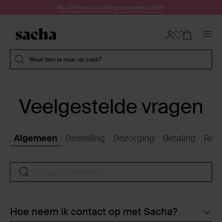
Doorgaan naar artikel
Nu 10% extra korting op ronde prijzen
Submit search
Waar ben je naar op zoek?
Veelgestelde vragen
Algemeen
Bestelling
Bezorging
Betaling
Reto
Hoe neem ik contact op met Sacha?