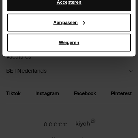
Klantenservice
advertentie- en meetdoeleinden. Meer informatie over
Accepteren
hoe Google uw persoonsgegevens gebruikt, vindt u op
Verzending & levering
Google’s pagina over zakelijke veiligheid en privacy
.
Aanpassen
Ruilen & retourneren
Brandstores
Weigeren
Vacatures
BE | Nederlands
Tiktok
Instagram
Facebook
Pinterest