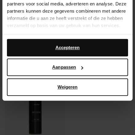
partners voor social media, adverteren en analyse. Deze
partners kunnen deze gegevens combineren met andere
Product details
informatie die u aan ze heeft verstrekt of die ze hebben
verzameld op basis van uw gebruik van hun services.
Bezorgen & retour
Daarnaast werken wij samen met Google voor
advertentie- en meetdoeleinden. Meer informatie over
Accepteren
ga terug
hoe Google uw persoonsgegevens gebruikt, vindt u op
Google’s pagina over zakelijke veiligheid en privacy
.
Aanpassen
Anderen kochten ook
Item
- 65%
Weigeren
1
of
1