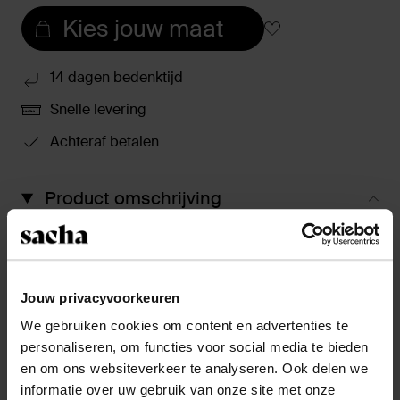
Kies jouw maat
14 dagen bedenktijd
Snelle levering
Achteraf betalen
Product omschrijving
Deze zwarte slingbacks van Sacha hebben een iconic
ballerina design met gesp details. De platte
slingbacks hebben twee gespen met zilverkleurige
details en verstelbare buckles. De slingback
Jouw privacyvoorkeuren
ballerina's hebben een puntige neus, een elastisch
We gebruiken cookies om content en advertenties te
bandje en een lage hak van 1 cm. Zowel de buiten- als
personaliseren, om functies voor social media te bieden
binnenzijde zijn gemaakt van leer. Maak gebruik van
en om ons websiteverkeer te analyseren. Ook delen we
de juiste onderhoudsproducten.
informatie over uw gebruik van onze site met onze