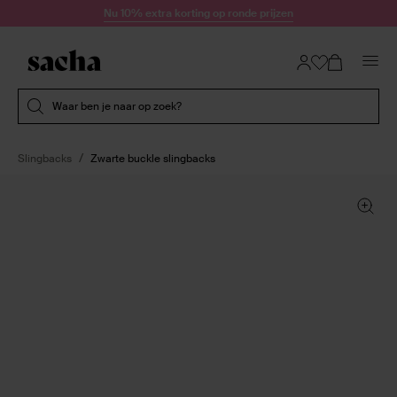
Doorgaan naar artikel
Nu 10% extra korting op ronde prijzen
Submit search
Waar ben je naar op zoek?
Slingbacks
Zwarte buckle slingbacks