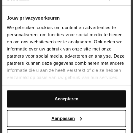
14 dagen bedenktijd
Jouw privacyvoorkeuren
Snelle levering
We gebruiken cookies om content en advertenties te
Achteraf betalen
personaliseren, om functies voor social media te bieden
en om ons websiteverkeer te analyseren. Ook delen we
Product omschrijving
informatie over uw gebruik van onze site met onze
partners voor social media, adverteren en analyse. Deze
Let op: enkele maten zijn een pre-order. De verwachte
partners kunnen deze gegevens combineren met andere
levertijd hiervan is eind april. Perfect basics: zwarte
informatie die u aan ze heeft verstrekt of die ze hebben
leren ballerina's van Sacha. De ballerina's hebben een
verzameld op basis van uw gebruik van hun services.
klassiek minimalistisch design en een lage hak van 1
cm. De flats zijn volledig gemaakt van leer dus
Daarnaast werken wij samen met Google voor
bescherm ze met de Collonil clean & care 200ml.
advertentie- en meetdoeleinden. Meer informatie over
Accepteren
hoe Google uw persoonsgegevens gebruikt, vindt u op
Google’s pagina over zakelijke veiligheid en privacy
.
Product details
Aanpassen
Bezorgen & retour