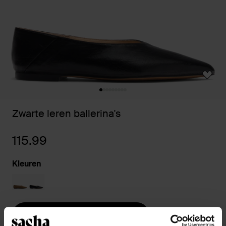
Zwarte leren ballerina's
115.99
Kleuren
Kies jouw maat