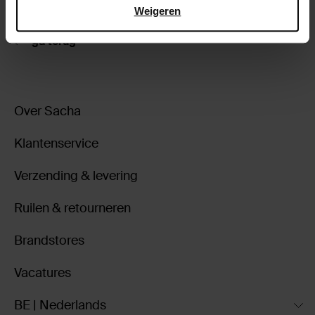
Weigeren
ga terug
Over Sacha
Klantenservice
Verzending & levering
Ruilen & retourneren
Brandstores
Vacatures
BE | Nederlands