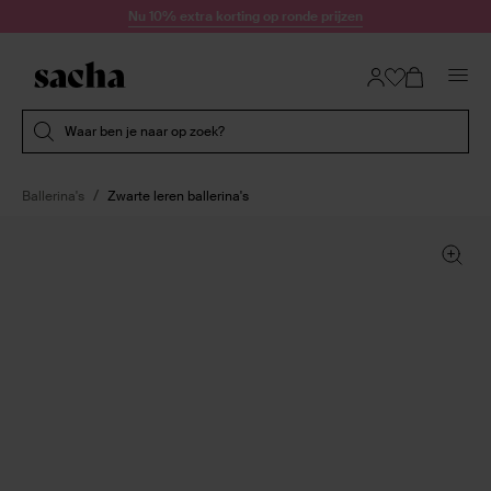
Doorgaan naar artikel
Nu 10% extra korting op ronde prijzen
Submit search
Waar ben je naar op zoek?
Ballerina's
Zwarte leren ballerina's