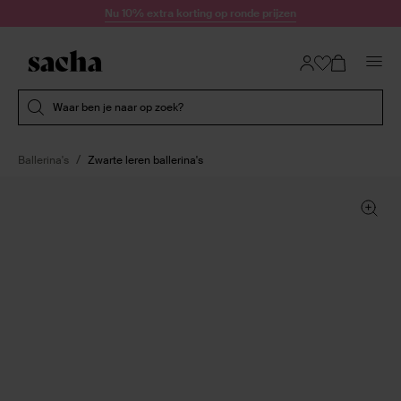
Doorgaan naar artikel
Nu 10% extra korting op ronde prijzen
Submit search
Waar ben je naar op zoek?
Ballerina's
Zwarte leren ballerina's