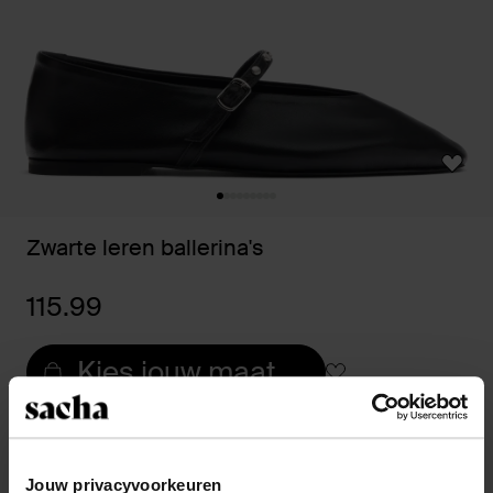
Zwarte leren ballerina's
115.99
Kies jouw maat
14 dagen bedenktijd
Snelle levering
Jouw privacyvoorkeuren