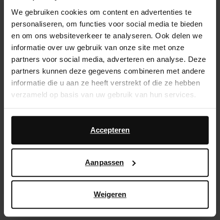
Achteraf betalen
We gebruiken cookies om content en advertenties te
personaliseren, om functies voor social media te bieden
en om ons websiteverkeer te analyseren. Ook delen we
Product omschrijving
informatie over uw gebruik van onze site met onze
Zwarte leren ballerina's van Sacha met gespsluiting en
partners voor social media, adverteren en analyse. Deze
zilverkleurige details. De ballerina's hebben een lage
partners kunnen deze gegevens combineren met andere
hak van 1 cm. De flats zijn volledig gemaakt van leer,
informatie die u aan ze heeft verstrekt of die ze hebben
verzorg ze daarom met de Collonil Carbon Pro.
verzameld op basis van uw gebruik van hun services.
Daarnaast werken wij samen met Google voor
Product details
advertentie- en meetdoeleinden. Meer informatie over
Accepteren
hoe Google uw persoonsgegevens gebruikt, vindt u op
Bezorgen & retour
Google’s pagina over zakelijke veiligheid en privacy
.
Aanpassen
ga terug
Weigeren