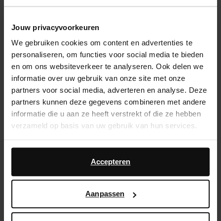
Snelle levering
Jouw privacyvoorkeuren
Achteraf betalen
We gebruiken cookies om content en advertenties te
personaliseren, om functies voor social media te bieden
Product omschrijving
en om ons websiteverkeer te analyseren. Ook delen we
informatie over uw gebruik van onze site met onze
Deze zwarte leren enkellaarsjes met flap van Sacha
partners voor social media, adverteren en analyse. Deze
hebben een hakhoogte van 5 cm en zilverkleurige
partners kunnen deze gegevens combineren met andere
studs op de flap. De laarzen hebben een puntige neus,
informatie die u aan ze heeft verstrekt of die ze hebben
een schachthoogte van 27 cm en een schachtomtrek
verzameld op basis van uw gebruik van hun services.
van 36 cm, gemeten bij een maat 37. De buiten- en
binnenzijde zijn gemaakt van leer. Bescherm de boots
Daarnaast werken wij samen met Google voor
met de Anti Aging 300 ml.
advertentie- en meetdoeleinden. Meer informatie over
Accepteren
hoe Google uw persoonsgegevens gebruikt, vindt u op
Google’s pagina over zakelijke veiligheid en privacy
.
Product details
Aanpassen
Bezorgen & retour