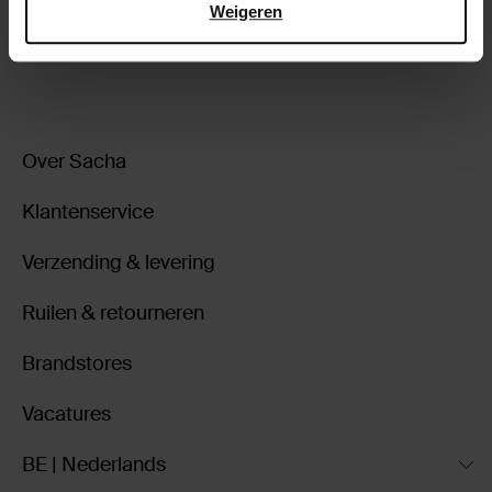
Weigeren
ga terug
Over Sacha
Klantenservice
Verzending & levering
Ruilen & retourneren
Brandstores
Vacatures
BE | Nederlands