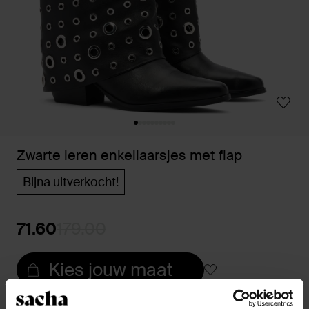
Zwarte leren enkellaarsjes met flap
Bijna uitverkocht!
71.60
179.00
Kies jouw maat
14 dagen bedenktijd