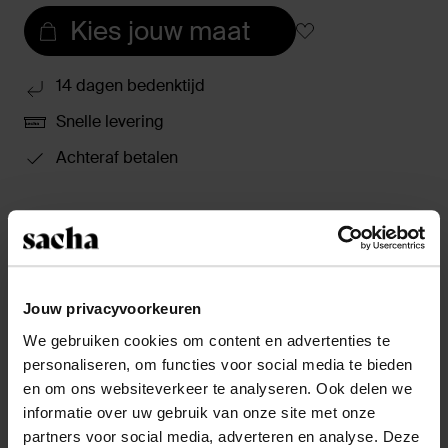
Kies jouw maat
14 dagen bedenktijd
Snelle levering
Achteraf betalen
Product omschrijving
Hoge zwarte laarzen van Sacha. De hoge laarzen
hebben een blokhak met een hoogte van 6 cm en een
carré neus. De schachthoogte is 46 cm en de
Jouw privacyvoorkeuren
schachtomtrek is 40 cm. De zwarte boots zijn geheel
We gebruiken cookies om content en advertenties te
gemaakt van leer. Verzorg de laarzen met de Collonil
personaliseren, om functies voor social media te bieden
clean & care 200ml.
en om ons websiteverkeer te analyseren. Ook delen we
informatie over uw gebruik van onze site met onze
partners voor social media, adverteren en analyse. Deze
Product details