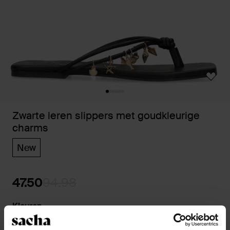
Zwarte leren slippers met goudkleurige
charms
New
47.50
94.98
Kleuren