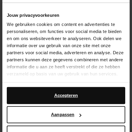
Kies jouw maat
Jouw privacyvoorkeuren
We gebruiken cookies om content en advertenties te
personaliseren, om functies voor social media te bieden
14 dagen bedenktijd
en om ons websiteverkeer te analyseren. Ook delen we
Snelle levering
informatie over uw gebruik van onze site met onze
partners voor social media, adverteren en analyse. Deze
Achteraf betalen
partners kunnen deze gegevens combineren met andere
informatie die u aan ze heeft verstrekt of die ze hebben
Product omschrijving
verzameld op basis van uw gebruik van hun services.
Deze zwarte slippers van Sacha hebben goudkleurige
Daarnaast werken wij samen met Google voor
charms. De buiten- en binnenzijde is gemaakt van leer.
advertentie- en meetdoeleinden. Meer informatie over
Accepteren
hoe Google uw persoonsgegevens gebruikt, vindt u op
Product details
Google’s pagina over zakelijke veiligheid en privacy
.
Aanpassen
Bezorgen & retour