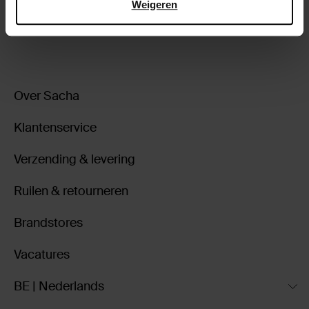
Weigeren
ga terug
Over Sacha
Klantenservice
Verzending & levering
Ruilen & retourneren
Brandstores
Vacatures
BE | Nederlands