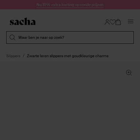
Doorgaan naar artikel
Nu 10% extra korting op ronde prijzen
Submit search
Waar ben je naar op zoek?
Slippers
Zwarte leren slippers met goudkleurige charms