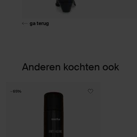
ga terug
Item
Anderen kochten ook
1
of
1
- 65%