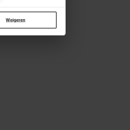
cy
.
Weigeren