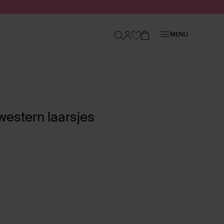
Sluiten
MENU
western laarsjes