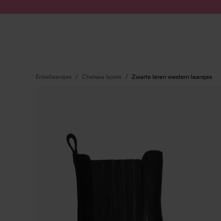
Doorgaan naar artikel
Submit search
Enkellaarsjes
Chelsea boots
Zwarte leren western laarsjes