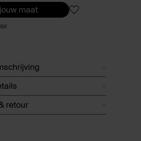
 jouw maat
ijd
schrijving
tails
 retour