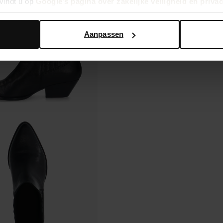
vindt u op
Google’s pagina over zakelijke veiligheid en priva
Aanpassen