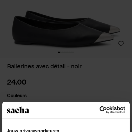
Ballerines avec détail - noir
24.00
Couleurs
Sélectionnez votre taille
Jouw privacyvoorkeuren