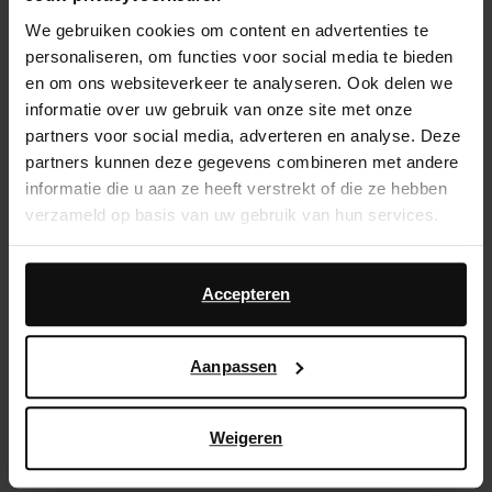
We gebruiken cookies om content en advertenties te
Service d'assistance
personaliseren, om functies voor social media te bieden
Délai de rétractation de 14 jours
en om ons websiteverkeer te analyseren. Ook delen we
informatie over uw gebruik van onze site met onze
partners voor social media, adverteren en analyse. Deze
Description du produit
partners kunnen deze gegevens combineren met andere
Ces ballerines noires de Sacha ont un bout pointu
informatie die u aan ze heeft verstrekt of die ze hebben
argenté et un talon plat mesurant 1 cm. Nous vous
verzameld op basis van uw gebruik van hun services.
conseillons de protéger et d'entretenir les chaussures
plates avec Pure Protect 300 ml.
Daarnaast werken wij samen met Google voor
advertentie- en meetdoeleinden. Meer informatie over
Accepteren
hoe Google uw persoonsgegevens gebruikt, vindt u op
Détails du produit
Google’s pagina over zakelijke veiligheid en privacy
.
Aanpassen
Livraison & retour
Weigeren
retourner