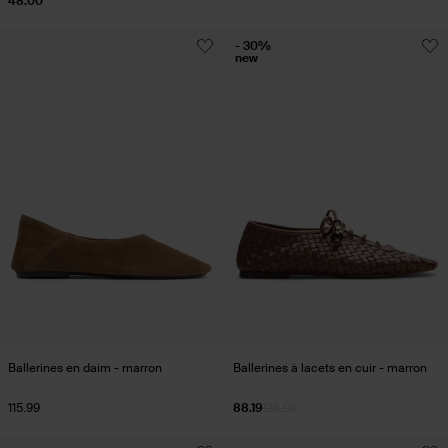
48.00
- 30%
new
Ballerines en daim - marron
Ballerines à lacets en cuir - marron
115.99
88.19
125.99