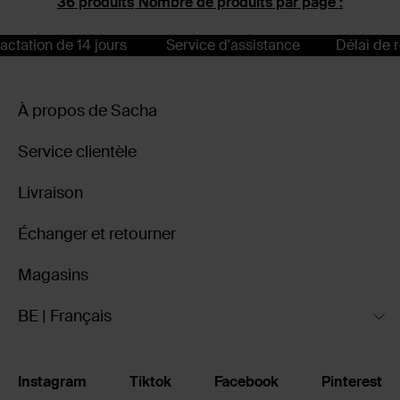
Nombre de produits par page :
on de 14 jours
Service d'assistance
Délai de rétract
À propos de Sacha
Service clientèle
Livraison
Échanger et retourner
Magasins
BE | Français
Instagram
Tiktok
Facebook
Pinterest