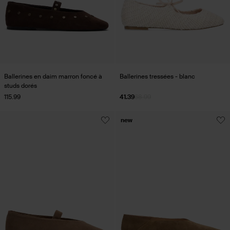
Ballerines en daim marron foncé à
Ballerines tressées - blanc
studs dorés
115.99
41.39
68.99
new