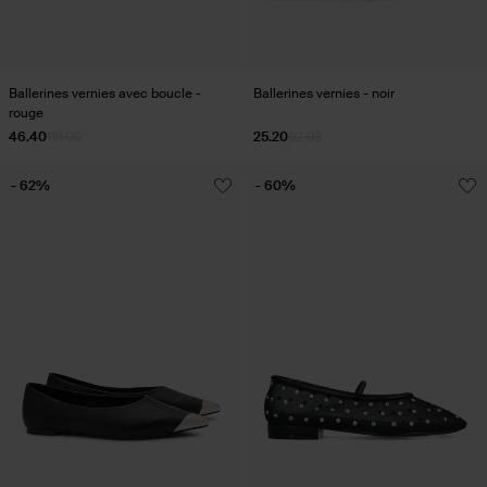
Ballerines vernies avec boucle -
Ballerines vernies - noir
rouge
46.40
116.00
25.20
62.98
- 62%
- 60%