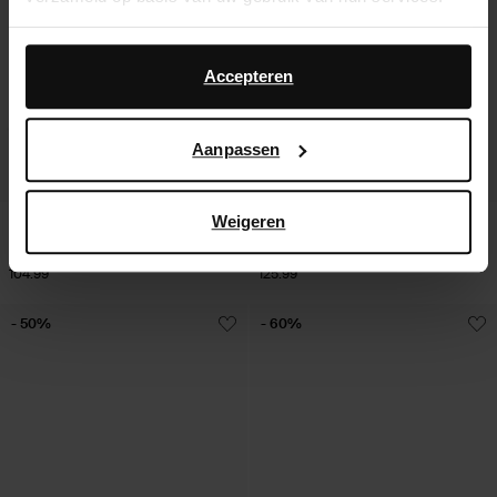
Daarnaast werken wij samen met Google voor
advertentie- en meetdoeleinden. Meer informatie over
Accepteren
hoe Google uw persoonsgegevens gebruikt, vindt u op
Google’s pagina over zakelijke veiligheid en privacy
.
Aanpassen
Weigeren
Ballerines tressées en daim - marron
Ballerines en cuir - jaune
104.99
125.99
- 50%
- 60%