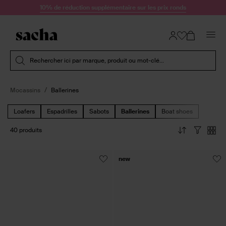
Passer au contenu
10% de réduction supplémentaire sur les prix ronds
Soumettre la recherche
Rechercher ici par marque, produit ou mot-clé...
Mocassins
Ballerines
Loafers
Espadrilles
Sabots
Ballerines
Boat shoes
40 produits
new