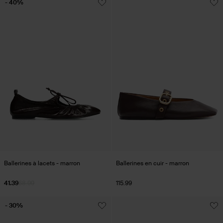
- 40%
Ballerines à lacets - marron
Ballerines en cuir - marron
41.39
68.99
115.99
- 30%