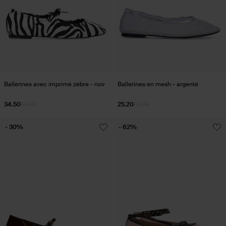
Ballerines avec imprimé zèbre - noir
Ballerines en mesh - argenté
34.50
68.99
25.20
62.98
- 30%
- 62%