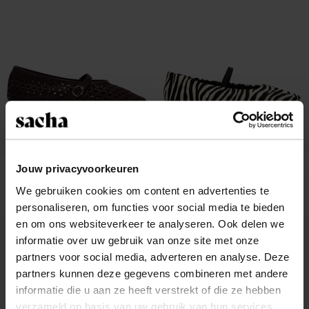
Jouw privacyvoorkeuren
Ballerines tressées - rouge
Ballerines avec imprimé zèbre
We gebruiken cookies om content en advertenties te
104.99
50.40
126.00
personaliseren, om functies voor social media te bieden
en om ons websiteverkeer te analyseren. Ook delen we
informatie over uw gebruik van onze site met onze
partners voor social media, adverteren en analyse. Deze
partners kunnen deze gegevens combineren met andere
informatie die u aan ze heeft verstrekt of die ze hebben
verzameld op basis van uw gebruik van hun services.