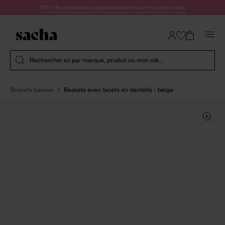
Passer au contenu
10% de réduction supplémentaire sur les prix ronds
Soumettre la recherche
Rechercher ici par marque, produit ou mot-clé...
Baskets basses
Baskets avec lacets en dentelle - beige