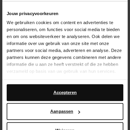
Sélectionnez votre taille
Jouw privacyvoorkeuren
We gebruiken cookies om content en advertenties te
Service d'assistance
personaliseren, om functies voor social media te bieden
Délai de rétractation de 14 jours
en om ons websiteverkeer te analyseren. Ook delen we
informatie over uw gebruik van onze site met onze
partners voor social media, adverteren en analyse. Deze
Description du produit
partners kunnen deze gegevens combineren met andere
Prête pour l'été avec ces baskets vertes de Sacha !
informatie die u aan ze heeft verstrekt of die ze hebben
Les baskets sont composées d'un mélange de textile
verzameld op basis van uw gebruik van hun services.
et de cuir. Les chaussures ont des lacets blancs en
dentelle pour une touche de style supplémentaire.
Daarnaast werken wij samen met Google voor
Protégez les baskets avec Collonil Clean & Care
advertentie- en meetdoeleinden. Meer informatie over
Accepteren
200ml.
hoe Google uw persoonsgegevens gebruikt, vindt u op
Google’s pagina over zakelijke veiligheid en privacy
.
Aanpassen
Détails du produit