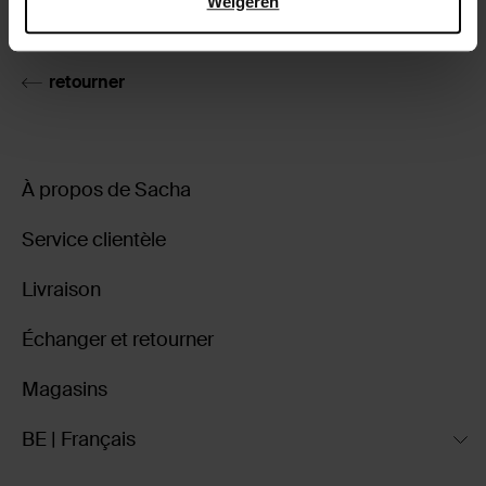
Weigeren
Livraison & retour
retourner
À propos de Sacha
Service clientèle
Livraison
Échanger et retourner
Magasins
BE | Français