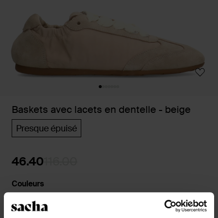
Baskets avec lacets en dentelle - beige
Presque épuisé
46.40
116.00
Couleurs