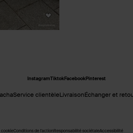
Instagram
Tiktok
Facebook
Pinterest
Sacha
Service clientèle
Livraison
Échanger et reto
 cookie
Conditions de l'action
Responsabilité sociétale
Accessibilité