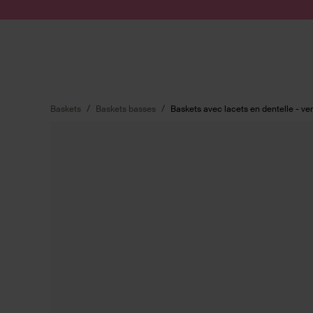
Passer au contenu
Soumettre la recherche
Baskets
Baskets basses
Baskets avec lacets en dentelle - ver