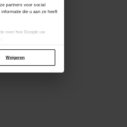
ze partners voor social
nformatie die u aan ze heeft
tie over hoe Google uw
cy
.
Weigeren