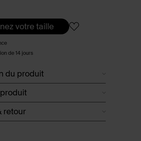
nez votre taille
nce
ion de 14 jours
n du produit
 produit
 retour