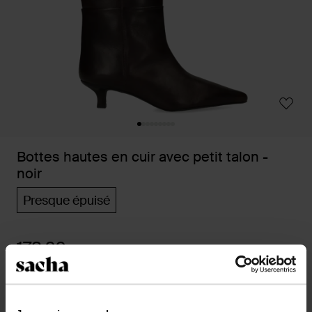
Bottes hautes en cuir avec petit talon -
noir
Presque épuisé
178.99
Sélectionnez votre taille