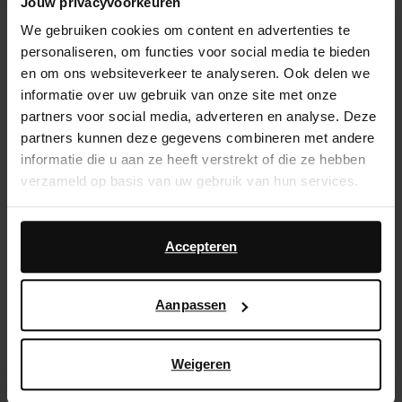
Jouw privacyvoorkeuren
Service d'assistance
We gebruiken cookies om content en advertenties te
Délai de rétractation de 14 jours
personaliseren, om functies voor social media te bieden
en om ons websiteverkeer te analyseren. Ook delen we
informatie over uw gebruik van onze site met onze
Description du produit
partners voor social media, adverteren en analyse. Deze
partners kunnen deze gegevens combineren met andere
Ces bottes hautes noires en cuir de Sacha ont un petit
informatie die u aan ze heeft verstrekt of die ze hebben
talon mesurant 4 cm, une hauteur de tige de 38 cm et
verzameld op basis van uw gebruik van hun services.
une circonférence de 40 cm. Les bottes ont une tige
large et un bout pointu. Protégez les bottes avec le
Daarnaast werken wij samen met Google voor
spray Anti Aging.
advertentie- en meetdoeleinden. Meer informatie over
Accepteren
hoe Google uw persoonsgegevens gebruikt, vindt u op
Détails du produit
Google’s pagina over zakelijke veiligheid en privacy
.
Aanpassen
Livraison & retour
Weigeren
retourner