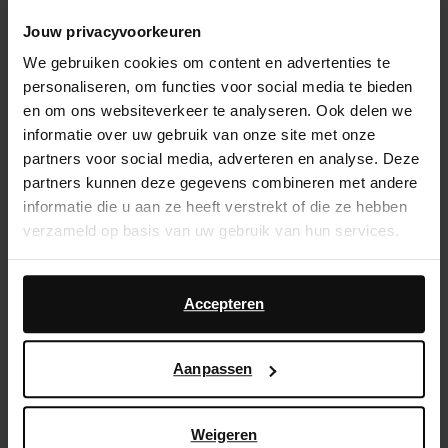
Jouw privacyvoorkeuren
Snelle levering
We gebruiken cookies om content en advertenties te
Achteraf betalen
personaliseren, om functies voor social media te bieden
en om ons websiteverkeer te analyseren. Ook delen we
Product omschrijving
informatie over uw gebruik van onze site met onze
partners voor social media, adverteren en analyse. Deze
Deze zwarte leren hoge laarzen van Sacha hebben
partners kunnen deze gegevens combineren met andere
een kitten heel met een hoogte van 4 cm, een
informatie die u aan ze heeft verstrekt of die ze hebben
schachthoogte van 38 cm en een schachtomtrek van
verzameld op basis van uw gebruik van hun services.
40 cm. De buiten- en binnenzijde zijn gemaakt van
leer.
Daarnaast werken wij samen met Google voor
advertentie- en meetdoeleinden. Meer informatie over
Accepteren
hoe Google uw persoonsgegevens gebruikt, vindt u op
Product details
Google’s pagina over zakelijke veiligheid en privacy
.
Aanpassen
Bezorgen & retour
Weigeren
ga terug