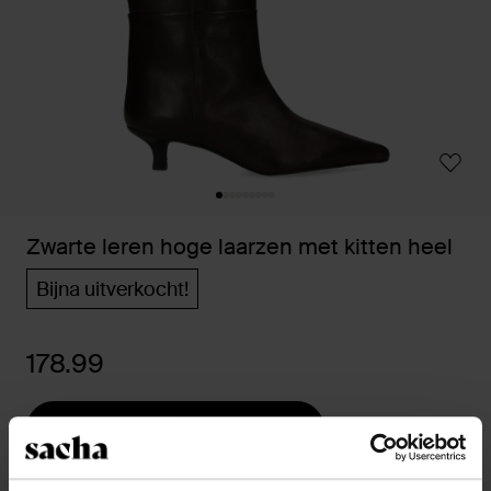
Zwarte leren hoge laarzen met kitten heel
Bijna uitverkocht!
178.99
Kies jouw maat
14 dagen bedenktijd