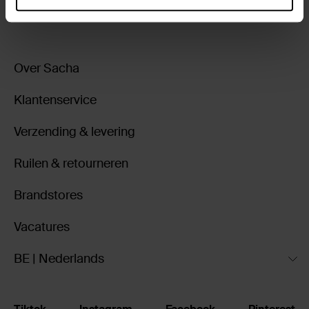
Over Sacha
Klantenservice
Verzending & levering
Ruilen & retourneren
Brandstores
Vacatures
BE | Nederlands