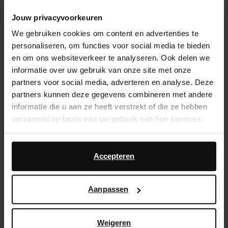
Sélectionnez votre taille
Jouw privacyvoorkeuren
We gebruiken cookies om content en advertenties te
Service d'assistance
personaliseren, om functies voor social media te bieden
en om ons websiteverkeer te analyseren. Ook delen we
Délai de rétractation de 14 jours
informatie over uw gebruik van onze site met onze
partners voor social media, adverteren en analyse. Deze
Description du produit
partners kunnen deze gegevens combineren met andere
informatie die u aan ze heeft verstrekt of die ze hebben
Ces chaussures Mary Jane rouges de Sacha ont un
verzameld op basis van uw gebruik van hun services.
aspect satin, un talon cubain bas mesurant 4 cm et
une fermeture à boucle autour de la cheville. Les
Daarnaast werken wij samen met Google voor
chaussures à talon ont 2 brides avec nœud et des
advertentie- en meetdoeleinden. Meer informatie over
Accepteren
éléments argentés sur le cou-de-pied.
hoe Google uw persoonsgegevens gebruikt, vindt u op
Google’s pagina over zakelijke veiligheid en privacy
.
Aanpassen
Détails du produit
Livraison & retour
Weigeren