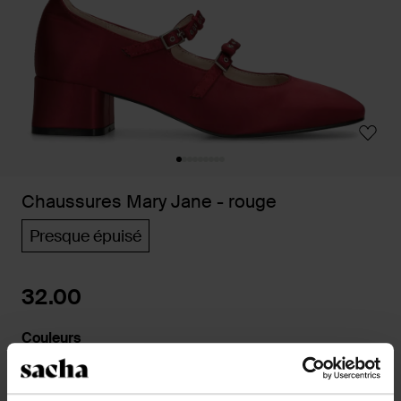
Chaussures Mary Jane - rouge
Presque épuisé
32.00
Couleurs