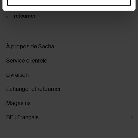
retourner
À propos de Sacha
Service clientèle
Livraison
Échanger et retourner
Magasins
BE | Français