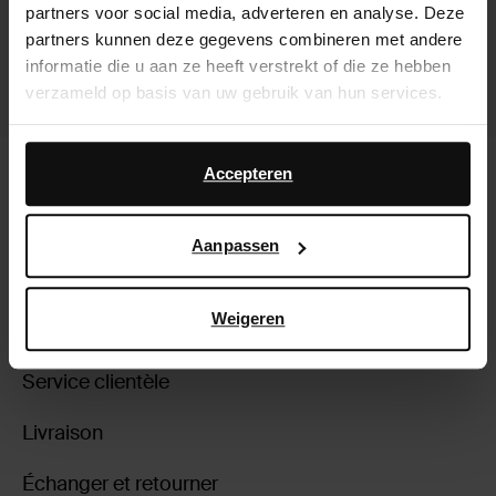
partners voor social media, adverteren en analyse. Deze
partners kunnen deze gegevens combineren met andere
informatie die u aan ze heeft verstrekt of die ze hebben
verzameld op basis van uw gebruik van hun services.
Daarnaast werken wij samen met Google voor
Bottes hautes stretch à petit talon -
Bottes hautes stretch à petit talon -
advertentie- en meetdoeleinden. Meer informatie over
Accepteren
noir
bordeaux
hoe Google uw persoonsgegevens gebruikt, vindt u op
79.00
75.00
Google’s pagina over zakelijke veiligheid en privacy
.
Aanpassen
Weigeren
À propos de Sacha
Service clientèle
Livraison
Échanger et retourner