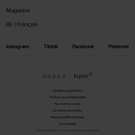
Magasins
BE | Français
Instagram
Tiktok
Facebook
Pinterest
Conditions générales
Politique de confidentialité
Paramètres cookie
Conditions de l'action
Responsabilité sociétale
Accessibilité
© Sacha 2026 | Tous les droits sont réservés