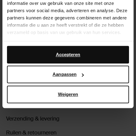
informatie over uw gebruik van onze site met onze
partners voor social media, adverteren en analyse. Deze
partners kunnen deze gegevens combineren met andere
informatie die u aan ze heeft verstrekt of die ze hebben
verzameld op basis van uw gebruik van hun services.
Zwarte hoge stretch laarzen met
Bordeaux hoge stretch laarzen met
Daarnaast werken wij samen met Google voor
kitten heel
kitten heel
advertentie- en meetdoeleinden. Meer informatie over
Accepteren
79.00
75.00
hoe Google uw persoonsgegevens gebruikt, vindt u op
Google’s pagina over zakelijke veiligheid en privacy
.
Aanpassen
Over Sacha
Weigeren
Klantenservice
Verzending & levering
Ruilen & retourneren