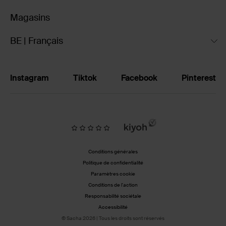
Magasins
BE | Français
Instagram
Tiktok
Facebook
Pinterest
Conditions générales
Politique de confidentialité
Paramètres cookie
Conditions de l'action
Responsabilité sociétale
Accessibilité
© Sacha 2026 | Tous les droits sont réservés