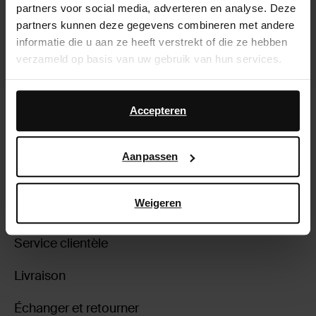
partners voor social media, adverteren en analyse. Deze
partners kunnen deze gegevens combineren met andere
informatie die u aan ze heeft verstrekt of die ze hebben
verzameld op basis van uw gebruik van hun services.
Daarnaast werken wij samen met Google voor
Bottes hautes stretch à petit talon -
Bottes hautes stretch à petit talon -
advertentie- en meetdoeleinden. Meer informatie over
Accepteren
noir
bordeaux
hoe Google uw persoonsgegevens gebruikt, vindt u op
79.00
75.00
Google’s pagina over zakelijke veiligheid en privacy
.
Aanpassen
Weigeren
À propos de Sacha
Service clientèle
Livraison
Échanger et retourner