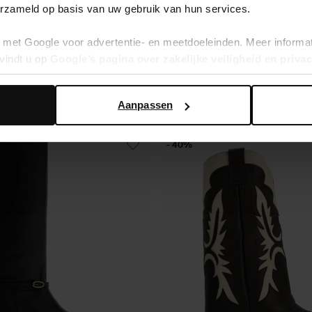
ir - noir
Santiags en cuir avec surpiqûres décora
erzameld op basis van uw gebruik van hun services.
105.00
met Google voor advertentie- en meetdoeleinden. Meer informa
vindt u op
Google’s pagina over zakelijke veiligheid en priva
Aanpassen
- 40%