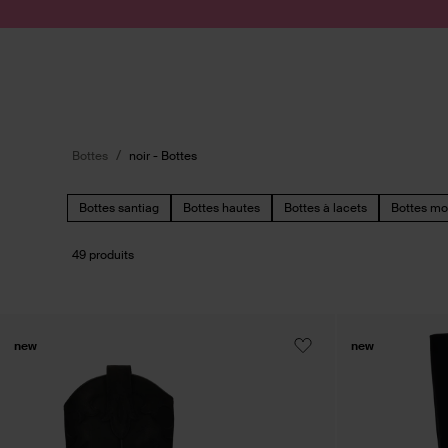
Passer au contenu
Soumettre la recherche
Bottes
noir - Bottes
Bottes santiag
Bottes hautes
Bottes à lacets
Bottes mo
49 produits
new
new