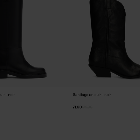
ir - noir
Santiags en cuir - noir
71.60
179.00