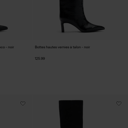
co - noir
Bottes hautes vernies à talon - noir
125.99