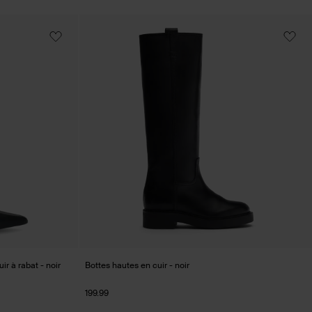
r à rabat - noir
Bottes hautes en cuir - noir
199.99