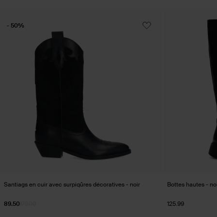
- 50%
Santiags en cuir avec surpiqûres décoratives - noir
Bottes hautes - no
89.50
179.00
125.99