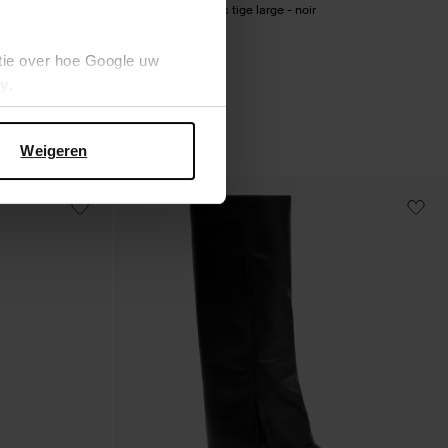
tives - noir
Bottes hautes avec tige large - noir
73.50
147.00
tie over hoe Google uw
cy
.
Weigeren