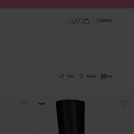
Fermer
MENU
Trier
Filtrer
Vue
new