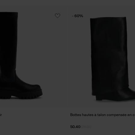
- 60%
ir
Bottes hautes à talon compensée en cui
50.40
126.00