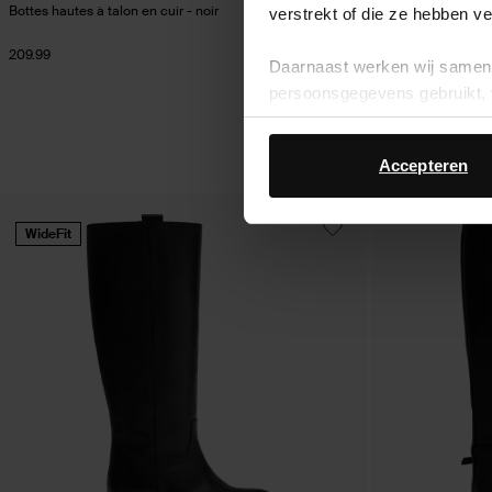
Bottes hautes à talon en cuir - noir
Bottes hautes en cu
verstrekt of die ze hebben v
209.99
178.99
Daarnaast werken wij samen 
persoonsgegevens gebruikt, 
Accepteren
WideFit