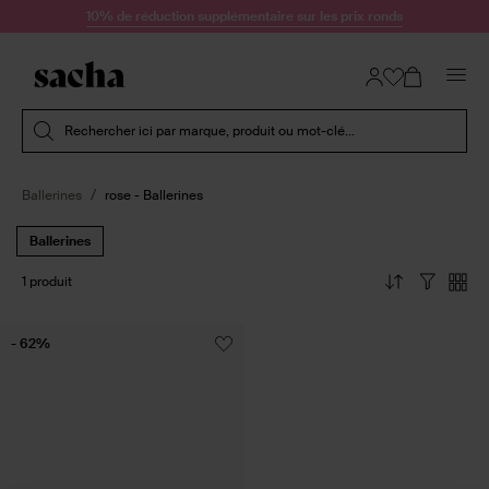
Passer au contenu
10% de réduction supplémentaire sur les prix ronds
Soumettre la recherche
Rechercher ici par marque, produit ou mot-clé...
Ballerines
rose - Ballerines
Ballerines
1 produit
- 62%