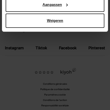
Google’s pagina over zakelijke veiligheid en privacy
.
Aanpassen
Échanger et retourner
Magasins
Weigeren
BE | Français
Instagram
Tiktok
Facebook
Pinterest
Conditions générales
Politique de confidentialité
Paramètres cookie
Conditions de l'action
Responsabilité sociétale