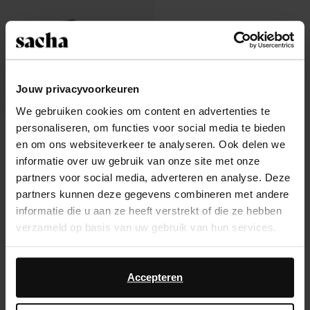
Jouw privacyvoorkeuren
We gebruiken cookies om content en advertenties te
personaliseren, om functies voor social media te bieden
Ballerines avec clous et brides - rose
en om ons websiteverkeer te analyseren. Ook delen we
28.00
informatie over uw gebruik van onze site met onze
partners voor social media, adverteren en analyse. Deze
partners kunnen deze gegevens combineren met andere
informatie die u aan ze heeft verstrekt of die ze hebben
verzameld op basis van uw gebruik van hun services.
À propos de Sacha
Daarnaast werken wij samen met Google voor
Service clientèle
advertentie- en meetdoeleinden. Meer informatie over
Accepteren
hoe Google uw persoonsgegevens gebruikt, vindt u op
Livraison