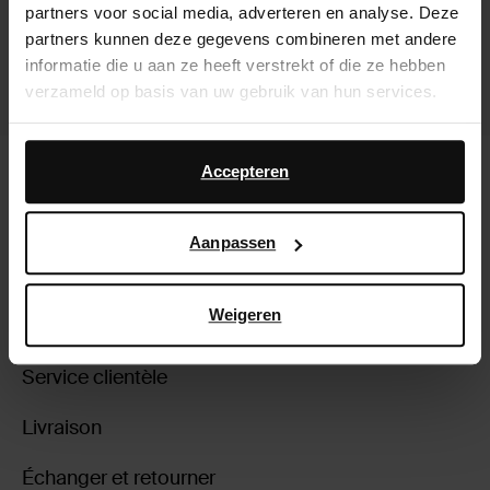
partners voor social media, adverteren en analyse. Deze
partners kunnen deze gegevens combineren met andere
informatie die u aan ze heeft verstrekt of die ze hebben
verzameld op basis van uw gebruik van hun services.
Daarnaast werken wij samen met Google voor
Sandales en cuir - marron
Mules à talon en cuir - marron
advertentie- en meetdoeleinden. Meer informatie over
Accepteren
hoe Google uw persoonsgegevens gebruikt, vindt u op
73.99
73.99
Google’s pagina over zakelijke veiligheid en privacy
.
Aanpassen
Weigeren
À propos de Sacha
Service clientèle
Livraison
Échanger et retourner