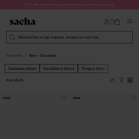
Passer au contenu
10% de réduction supplémentaire sur les prix ronds
Soumettre la recherche
Rechercher ici par marque, produit ou mot-clé...
Sandales
New - Sandales
Sandales plates
Sandales à talons
Tongs à talon
4 produits
new
new