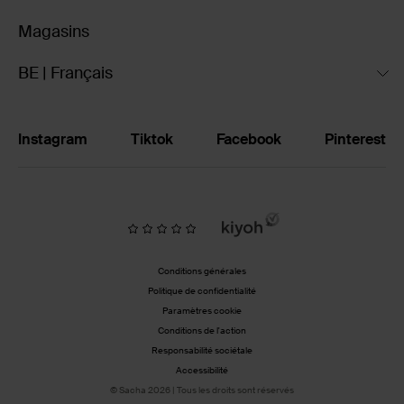
Magasins
BE | Français
Instagram
Tiktok
Facebook
Pinterest
Conditions générales
Politique de confidentialité
Paramètres cookie
Conditions de l'action
Responsabilité sociétale
Accessibilité
© Sacha 2026 | Tous les droits sont réservés