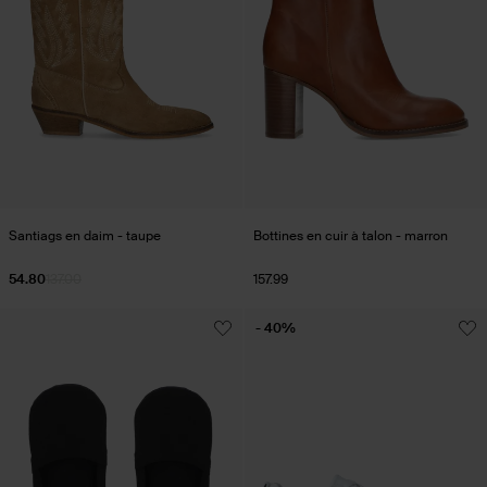
Santiags en daim - taupe
Bottines en cuir à talon - marron
54.80
137.00
157.99
- 40%