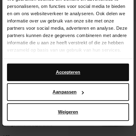
personaliseren, om functies voor social media te bieden
en om ons websiteverkeer te analyseren. Ook delen we
informatie over uw gebruik van onze site met onze
partners voor social media, adverteren en analyse. Deze
Bottines à talon cubain - doré
Chelsea boots en cuir - noir
partners kunnen deze gegevens combineren met andere
36.00
65.00
informatie die u aan ze heeft verstrekt of die ze hebben
verzameld op basis van uw gebruik van hun services.
Daarnaast werken wij samen met Google voor
advertentie- en meetdoeleinden. Meer informatie over
Accepteren
hoe Google uw persoonsgegevens gebruikt, vindt u op
Google’s pagina over zakelijke veiligheid en privacy
.
Aanpassen
Weigeren
Éponge lustrante Super Shine