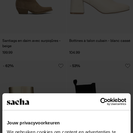
Santiags en daim avec surpiqûres -
Bottines à talon cubain - blanc cassé
beige
199.99
104.99
- 62%
- 53%
Jouw privacyvoorkeuren
We gebruiken cookies om content en advertenties te