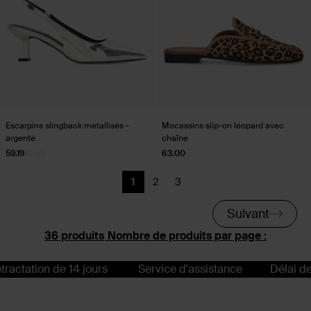
Escarpins slingback métallisés -
Mocassins slip-on léopard avec
argenté
chaîne
59.19
73.99
63.00
1
2
3
Page actuelle
Précédent
Précédent
Suivant
Nombre de produits par page :
de 14 jours
Service d'assistance
Délai de rétractati