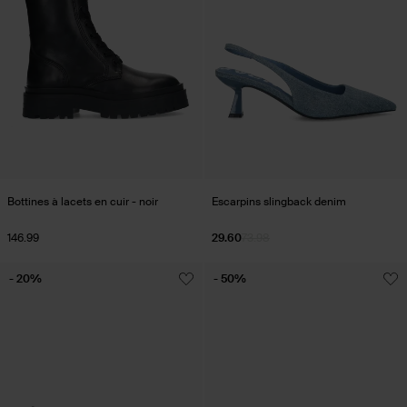
Bottines à lacets en cuir - noir
Escarpins slingback denim
146.99
29.60
73.98
- 20%
- 50%