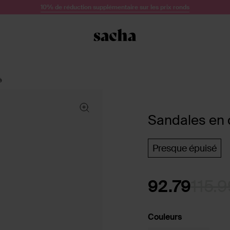
10% de réduction supplémentaire sur les prix ronds
é
Sandales en c
Presque épuisé
92.79
115.9
Couleurs