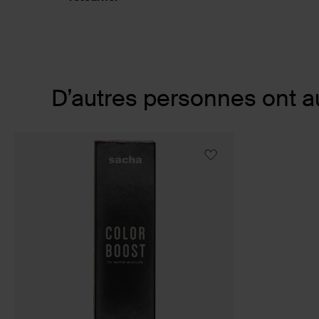
Item
D’autres personnes ont a
1
of
1