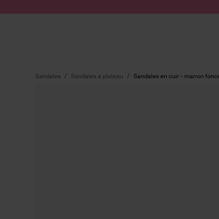
Passer au contenu
Soumettre la recherche
Sandales
Sandales à plateau
Sandales en cuir - marron fonc