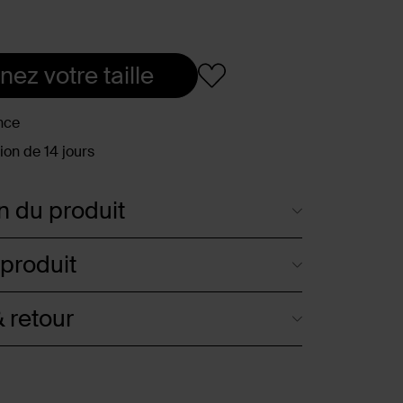
nez votre taille
nce
ion de 14 jours
n du produit
 produit
 retour