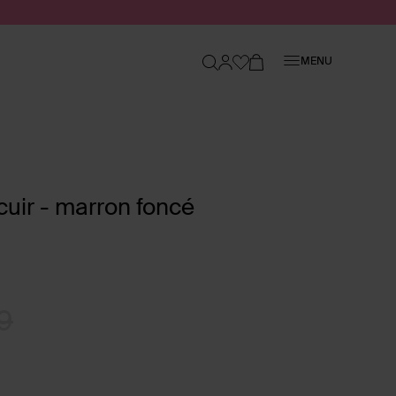
Fermer
MENU
uir - marron foncé
9