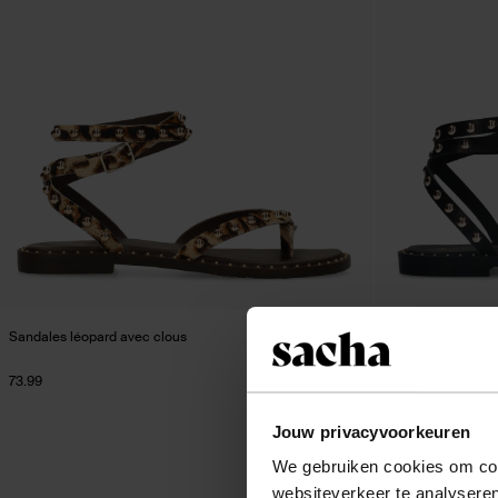
Sandales léopard avec clous
Sandales plates en
73.99
44.39
74.00
Jouw privacyvoorkeuren
We gebruiken cookies om cont
websiteverkeer te analyseren