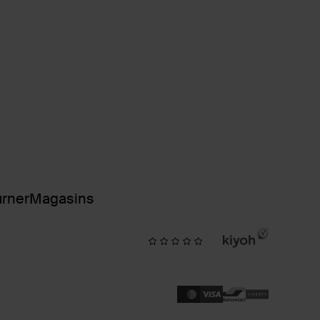
urner
Magasins