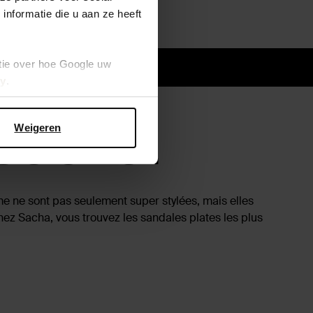
nformatie die u aan ze heeft
ssistance
tie over hoe Google uw
cy
.
Sacha.
Weigeren
me ne sont pas seulement super stylées, mais elles
hez Sacha, vous trouvez les sandales plates les plus