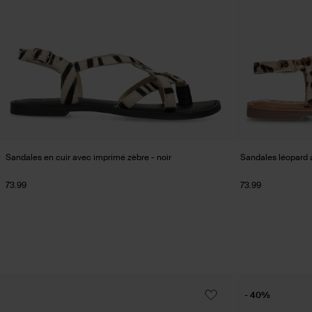
Sandales en cuir avec imprimé zèbre - noir
Sandales léopard 
73.99
73.99
- 40%