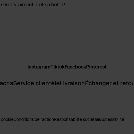
 serez vraiment prête à briller!
Instagram
Tiktok
Facebook
Pinterest
Sacha
Service clientèle
Livraison
Échanger et reto
 cookie
Conditions de l'action
Responsabilité sociétale
Accessibilité