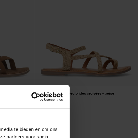
ac
Sandales raphia avec brides croisées - beige
37.79
62.99
 media te bieden en om ons
ze partners voor social