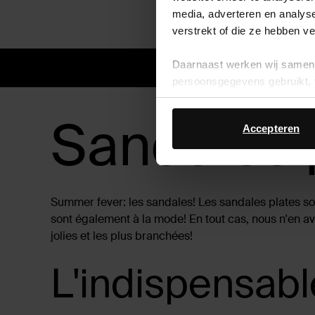
media, adverteren en analys
verstrekt of die ze hebben v
Délai de 
Daarnaast werken wij samen 
persoonsgegevens gebruikt, 
Sandales 
Accepteren
Summer fever: les sandales! Les sandales plates so
sont également à la mode! En tout cas, nous n'en av
jolies et les plus branchées!
L'indispensable