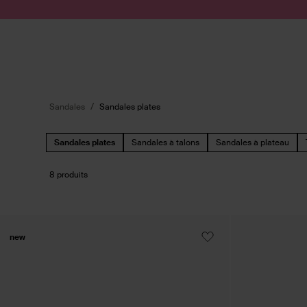
Passer au contenu
Soumettre la recherche
Sandales
Sandales plates
Sandales plates
Sandales à talons
Sandales à plateau
8 produits
new