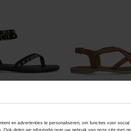
 cuir avec clous - noir
Sandales avec brides croisées - cogn
73.99
ent en advertenties te personaliseren, om functies voor social
. Ook delen we informatie over uw gebruik van onze site met on