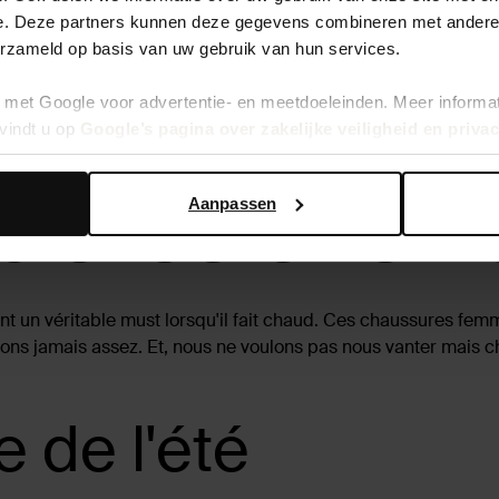
e. Deze partners kunnen deze gegevens combineren met andere i
erzameld op basis van uw gebruik van hun services.
rétractation de 14 jours
Service d'a
met Google voor advertentie- en meetdoeleinden. Meer informa
vindt u op
Google’s pagina over zakelijke veiligheid en priva
plates chez 
Aanpassen
nt un véritable must lorsqu'il fait chaud. Ces chaussures fem
ons jamais assez. Et, nous ne voulons pas nous vanter mais c
 de l'été