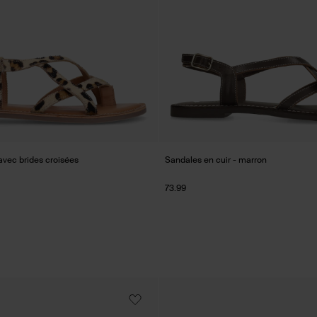
avec brides croisées
Sandales en cuir - marron
73.99