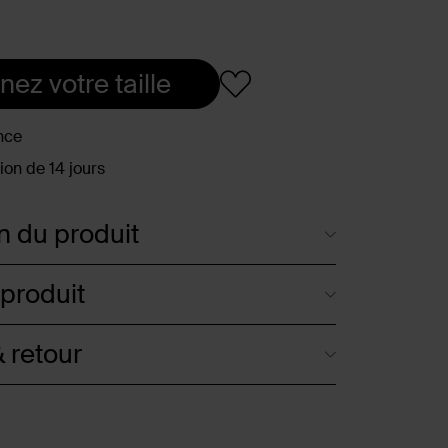
nez votre taille
nce
ion de 14 jours
n du produit
 produit
 retour