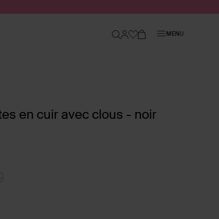
Fermer
MENU
es en cuir avec clous - noir
0