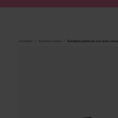
Passer au contenu
Soumettre la recherche
Sandales
Sandales plates
Sandales plates en cuir avec clous 