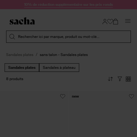
Passer au contenu
10% de réduction supplémentaire sur les prix ronds
Soumettre la recherche
Rechercher ici par marque, produit ou mot-clé...
Sandales plates
sans talon - Sandales plates
Sandales plates
Sandales à plateau
8 produits
new