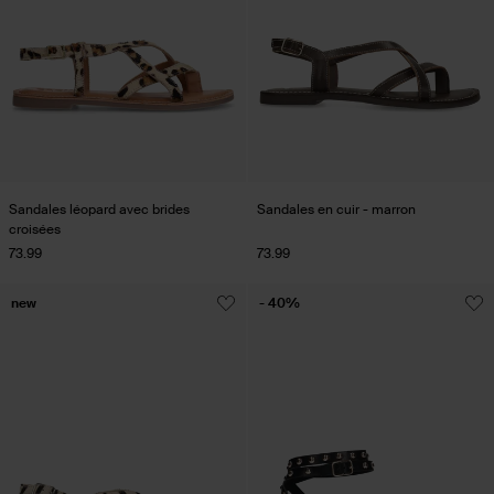
Sandales léopard avec brides
Sandales en cuir - marron
croisées
73.99
73.99
new
- 40%