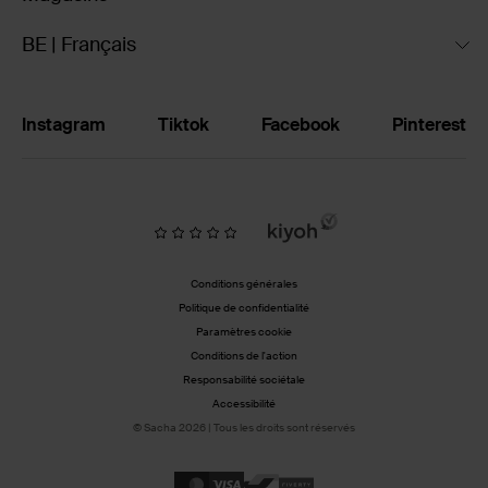
BE | Français
Instagram
Tiktok
Facebook
Pinterest
Conditions générales
Politique de confidentialité
Paramètres cookie
Conditions de l'action
Responsabilité sociétale
Accessibilité
© Sacha 2026 | Tous les droits sont réservés