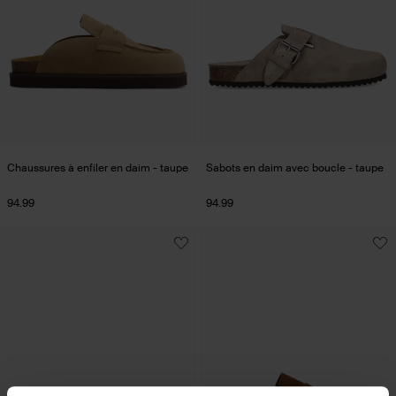
Chaussures à enfiler en daim - taupe
Sabots en daim avec boucle - taupe
94.99
94.99