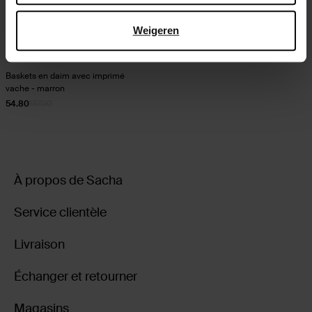
Weigeren
Baskets en daim avec imprimé
vache - marron
54.80
137.00
À propos de Sacha
Service clientèle
Livraison
Échanger et retourner
Magasins