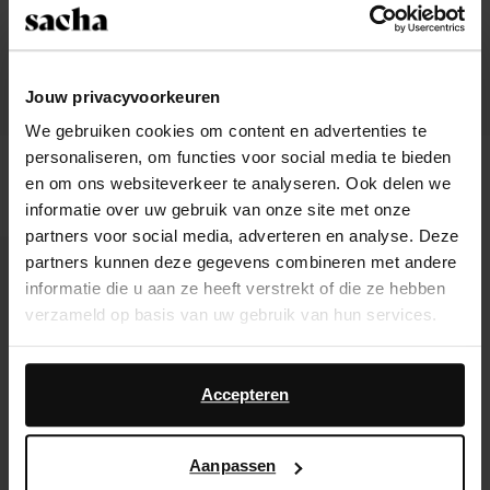
Jouw privacyvoorkeuren
We gebruiken cookies om content en advertenties te
personaliseren, om functies voor social media te bieden
Sabots cow avec boucle
Mocassins en daim - marron
en om ons websiteverkeer te analyseren. Ook delen we
125.99
94.99
informatie over uw gebruik van onze site met onze
partners voor social media, adverteren en analyse. Deze
- 60%
partners kunnen deze gegevens combineren met andere
informatie die u aan ze heeft verstrekt of die ze hebben
verzameld op basis van uw gebruik van hun services.
Daarnaast werken wij samen met Google voor
advertentie- en meetdoeleinden. Meer informatie over
Accepteren
hoe Google uw persoonsgegevens gebruikt, vindt u op
Google’s pagina over zakelijke veiligheid en privacy
.
Aanpassen