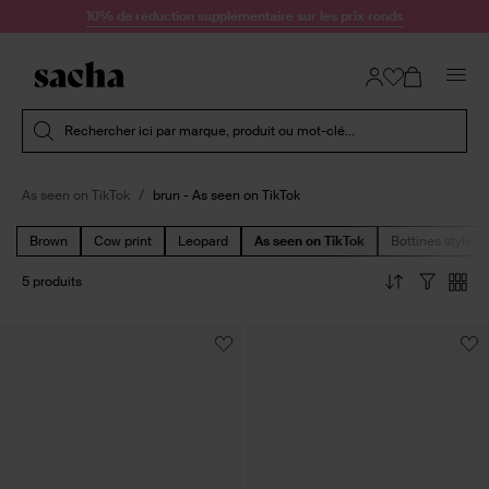
Passer au contenu
10% de réduction supplémentaire sur les prix ronds
Soumettre la recherche
Rechercher ici par marque, produit ou mot-clé...
As seen on TikTok
brun - As seen on TikTok
Brown
Cow print
Leopard
As seen on TikTok
Bottines style w
5 produits