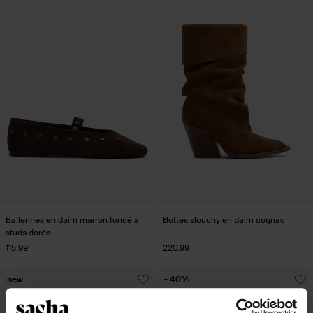
Ballerines en daim marron foncé à
Bottes slouchy en daim cognac
studs dorés
115.99
220.99
new
- 40%