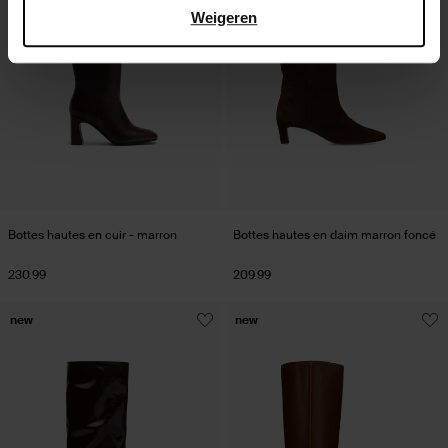
Weigeren
Bottes hautes en cuir - marron
Bottes hautes en daim marron foncé
230.99
209.99
new
new