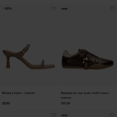
- 50%
new
Mules à talon - marron
Baskets en cuir avec motif croco -
marron
37.00
136.99
new