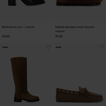
Bottines en cuir - marron
Sabots duveteux avec boucle -
marron
167.99
78.99
new
new