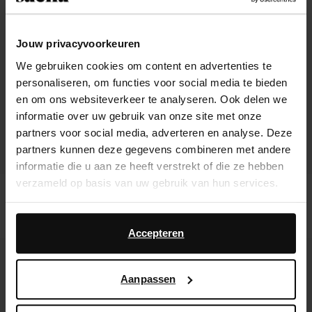
Jouw privacyvoorkeuren
We gebruiken cookies om content en advertenties te
personaliseren, om functies voor social media te bieden
en om ons websiteverkeer te analyseren. Ook delen we
informatie over uw gebruik van onze site met onze
partners voor social media, adverteren en analyse. Deze
partners kunnen deze gegevens combineren met andere
informatie die u aan ze heeft verstrekt of die ze hebben
verzameld op basis van uw gebruik van hun services.
Baskets en daim - marron foncé
Sandales à talon en cuir - marron
Daarnaast werken wij samen met Google voor
125.99
44.39
74.00
advertentie- en meetdoeleinden. Meer informatie over
Accepteren
hoe Google uw persoonsgegevens gebruikt, vindt u op
new
new
Google’s pagina over zakelijke veiligheid en privacy
.
Aanpassen