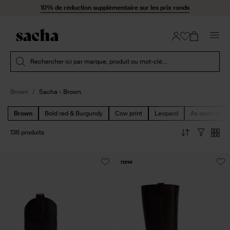
Passer au contenu
10% de réduction supplémentaire sur les prix ronds
Soumettre la recherche
Rechercher ici par marque, produit ou mot-clé...
Brown
Sacha - Brown
Brown
Bold red & Burgundy
Cow print
Leopard
As seen on Ti
136 produits
new