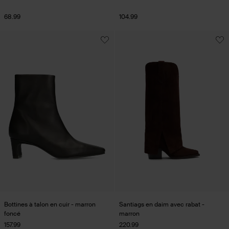
68.99
104.99
Bottines à talon en cuir - marron
Santiags en daim avec rabat -
foncé
marron
157.99
220.99