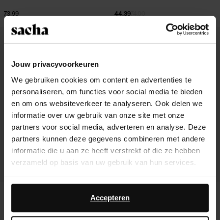
73.99
44.39
74.00
- 60%
Jouw privacyvoorkeuren
We gebruiken cookies om content en advertenties te
personaliseren, om functies voor social media te bieden
en om ons websiteverkeer te analyseren. Ook delen we
informatie over uw gebruik van onze site met onze
partners voor social media, adverteren en analyse. Deze
partners kunnen deze gegevens combineren met andere
informatie die u aan ze heeft verstrekt of die ze hebben
verzameld op basis van uw gebruik van hun services.
Daarnaast werken wij samen met Google voor
Ballerines vernies - noir
Mocassins en daim - marron
advertentie- en meetdoeleinden. Meer informatie over
Accepteren
hoe Google uw persoonsgegevens gebruikt, vindt u op
25.20
62.98
94.99