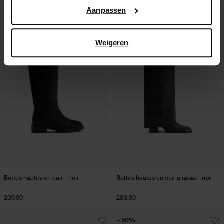
Google’s pagina over zakelijke veiligheid en privacy
.
Aanpassen
Weigeren
Bottes hautes en cuir - noir
Bottes hautes en cuir à rabat - noir
209.99
283.99
- 50%