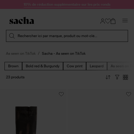
Passer au contenu
10% de réduction supplémentaire sur les prix ronds
Soumettre la recherche
Rechercher ici par marque, produit ou mot-clé...
As seen on TikTok
Sacha - As seen on TikTok
Brown
Bold red & Burgundy
Cow print
Leopard
As seen on Ti
23 produits