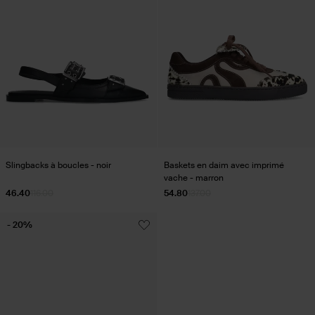
Slingbacks à boucles - noir
Baskets en daim avec imprimé
vache - marron
46.40
116.00
54.80
137.00
- 20%