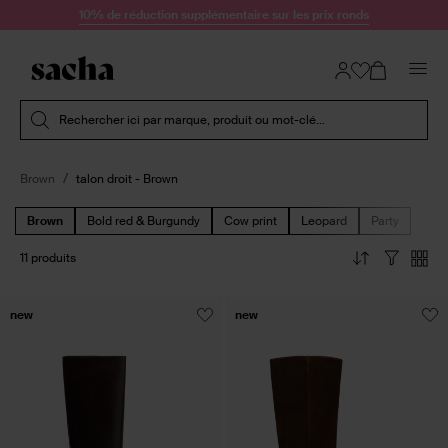
Passer au contenu
10% de réduction supplémentaire sur les prix ronds
Soumettre la recherche
Rechercher ici par marque, produit ou mot-clé...
Brown
talon droit - Brown
Brown
Bold red & Burgundy
Cow print
Leopard
Party
11 produits
new
new