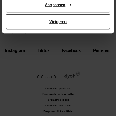
Google’s pagina over zakelijke veiligheid en privacy
.
Aanpassen
Échanger et retourner
Magasins
Weigeren
BE | Français
Instagram
Tiktok
Facebook
Pinterest
Conditions générales
Politique de confidentialité
Paramètres cookie
Conditions de l'action
Responsabilité sociétale