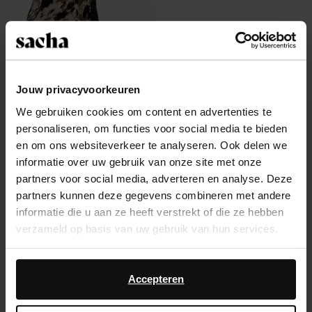
Jouw privacyvoorkeuren
We gebruiken cookies om content en advertenties te
personaliseren, om functies voor social media te bieden
Bottines à talon avec imprimé vache
en om ons websiteverkeer te analyseren. Ook delen we
149.99
157.98
informatie over uw gebruik van onze site met onze
partners voor social media, adverteren en analyse. Deze
partners kunnen deze gegevens combineren met andere
informatie die u aan ze heeft verstrekt of die ze hebben
verzameld op basis van uw gebruik van hun services.
À propos de Sacha
Daarnaast werken wij samen met Google voor
Service clientèle
advertentie- en meetdoeleinden. Meer informatie over
Accepteren
hoe Google uw persoonsgegevens gebruikt, vindt u op
Livraison