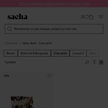
Passer au contenu
10% de réduction supplémentaire sur les prix ronds
Soumettre la recherche
Rechercher ici par marque, produit ou mot-clé...
Cow print
talon droit - Cow print
Brown
Bold red & Burgundy
Cow print
Leopard
Party
1 produit
- 5%