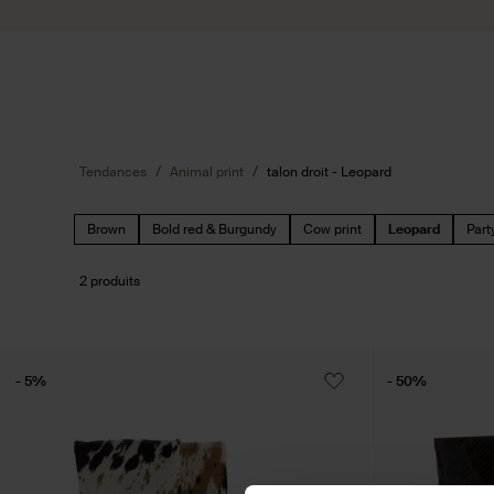
Passer au contenu
Soumettre la recherche
Tendances
Animal print
talon droit - Leopard
Brown
Bold red & Burgundy
Cow print
Leopard
Part
2 produits
- 5%
- 50%