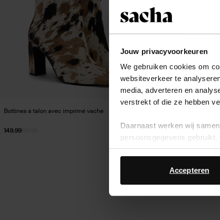
Jouw privacyvoorkeuren
We gebruiken cookies om cont
websiteverkeer te analyseren
media, adverteren en analys
verstrekt of die ze hebben v
Bottines à talon avec imprimé vache
Bottines à talon s
Daarnaast werken wij samen 
149.99
157.98
52.50
105.00
persoonsgegevens gebruikt, 
Accepteren