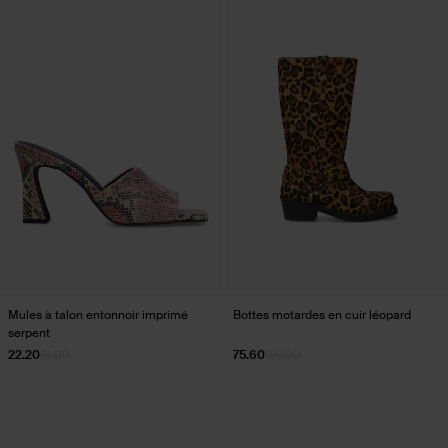
Mules à talon entonnoir imprimé
Bottes motardes en cuir léopard
serpent
22.20
74.00
75.60
189.00