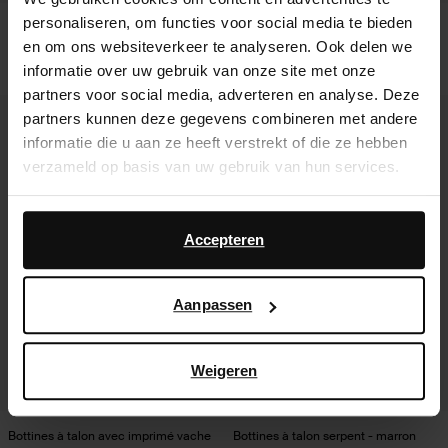
personaliseren, om functies voor social media te bieden
Mules à talon en cuir avec plateau et
Mocassins slip-on léopard avec
en om ons websiteverkeer te analyseren. Ook delen we
imprimé vache
chaîne
47.50
94.98
63.00
informatie over uw gebruik van onze site met onze
partners voor social media, adverteren en analyse. Deze
- 5%
- 50%
partners kunnen deze gegevens combineren met andere
informatie die u aan ze heeft verstrekt of die ze hebben
verzameld op basis van uw gebruik van hun services.
Daarnaast werken wij samen met Google voor
advertentie- en meetdoeleinden. Meer informatie over
Accepteren
hoe Google uw persoonsgegevens gebruikt, vindt u op
Google’s pagina over zakelijke veiligheid en privacy
.
Aanpassen
Weigeren
Bottines à talon avec imprimé vache
Bottines à talon serpent - marron