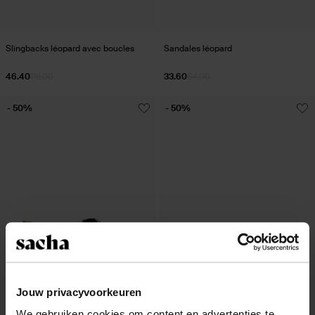
Slingbacks léopard avec boucles
Sandales léopard
46.40
116.00
33.60
84.00
- 50%
- 50%
Jouw privacyvoorkeuren
We gebruiken cookies om content en advertenties te