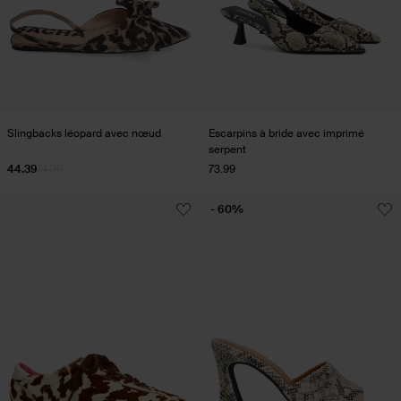
Slingbacks léopard avec nœud
Escarpins à bride avec imprimé
serpent
44.39
74.00
73.99
- 60%