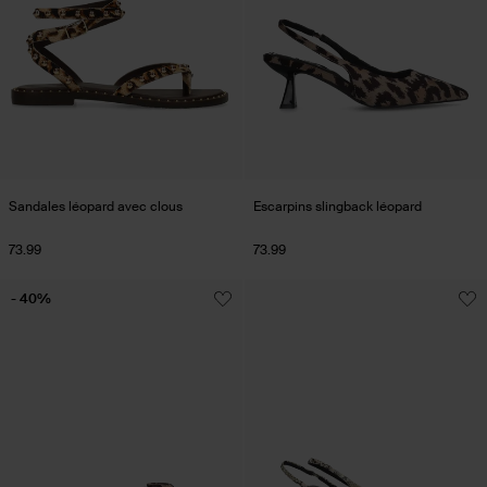
Sandales léopard avec clous
Escarpins slingback léopard
73.99
73.99
- 40%