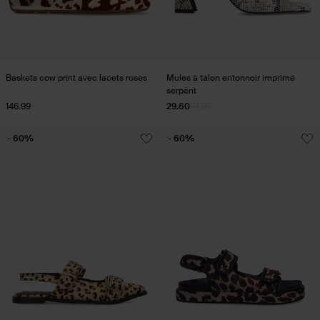
Baskets cow print avec lacets roses
Mules à talon entonnoir imprimé
serpent
146.99
29.60
73.98
- 60%
- 60%