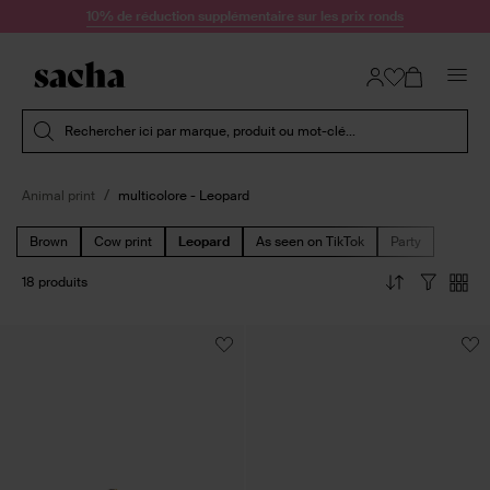
Passer au contenu
10% de réduction supplémentaire sur les prix ronds
Soumettre la recherche
Rechercher ici par marque, produit ou mot-clé...
Animal print
multicolore - Leopard
Brown
Cow print
Leopard
As seen on TikTok
Party
18 produits